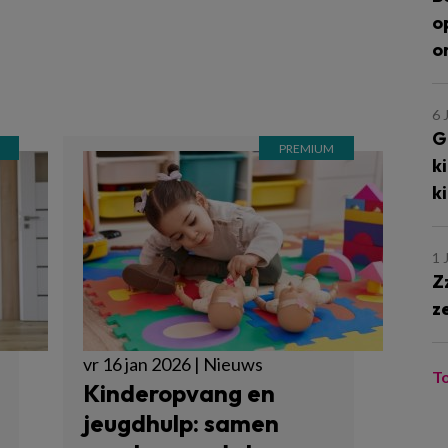
o
o
6 
G
k
k
1 
Z
z
vr 16 jan 2026 | Nieuws
T
Kinderopvang en
jeugdhulp: samen