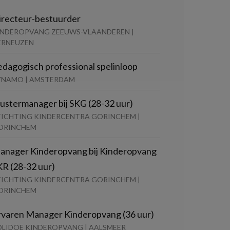
irecteur-bestuurder
INDEROPVANG ZEEUWS-VLAANDEREN |
ERNEUZEN
edagogisch professional spelinloop
YNAMO | AMSTERDAM
lustermanager bij SKG (28-32 uur)
TICHTING KINDERCENTRA GORINCHEM |
ORINCHEM
anager Kinderopvang bij Kinderopvang
KR (28-32 uur)
TICHTING KINDERCENTRA GORINCHEM |
ORINCHEM
rvaren Manager Kinderopvang (36 uur)
OLIDOE KINDEROPVANG | AALSMEER