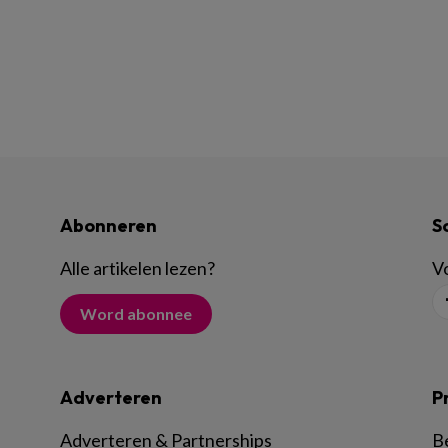
Abonneren
S
Alle artikelen lezen
?
Vo
Word abonnee
Adverteren
P
Adverteren & Partnerships
B