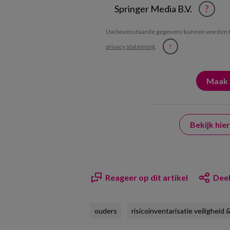
Springer Media B.V.
?
Uw bovenstaande gegevens kunnen worden t
privacy statement
.
?
Bekijk hi
Reageer op dit artikel
Deel
ouders
risicoinventarisatie veiligheid