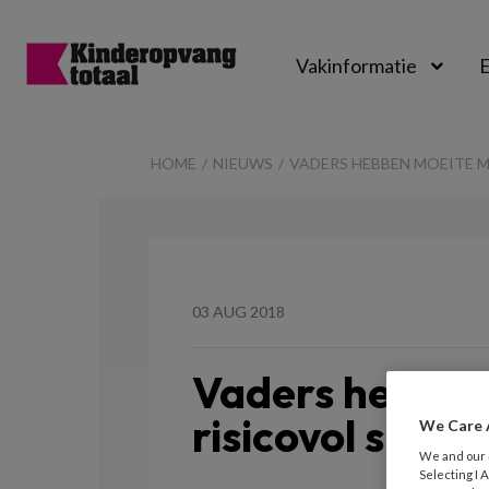
Vakinformatie
E
Kinderopvangtot
HOME
NIEUWS
VADERS HEBBEN MOEITE M
03 AUG 2018
Vaders hebben
risicovol spel
We Care 
We and our
Selecting I