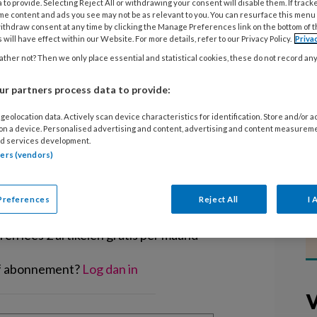
 to provide. Selecting Reject All or withdrawing your consent will disable them. If track
et risicovol spel van hun kinderen
me content and ads you see may not be as relevant to you. You can resurface this menu
een onderzoek van VeiligheidNL en
ithdraw consent at any time by clicking the Manage Preferences link on the bottom of 
 will have effect within our Website. For more details, refer to our Privacy Policy.
Priva
chermd spelen heeft grote gevolgen
ther not? Then we only place essential and statistical cookies, these do not record an
kind.’
r partners process data to provide:
geolocation data. Actively scan device characteristics for identification. Store and/or 
 on a device. Personalised advertising and content, advertising and content measurem
d services development.
tners (vendors)
EGISTREREN
Preferences
Reject All
I 
t artikel lezen?
en lees 2 artikelen gratis per maand
of abonnement?
Log dan in
V