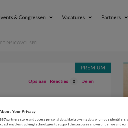
vents & Congressen
Vacatures
Partners
aal
ET RISICOVOL SPEL
PREMIUM
Opslaan
Reacties
Delen
0
 moeite met
About Your Privacy
887
partners store and access personal data, like browsing data or unique identifiers, 
 Accept enables tracking technologies to support the purposes shown under we and our