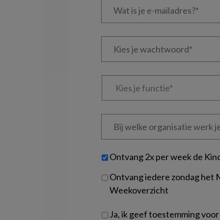
is
je
e-
Kies
mailadres?
je
*
*
wachtwoord*
*
Kies
je
functie
*
Bij
welke
organisatie
werk
Untitled
Ontvang 2x per week de Kin
je?
Ontvang iedere zondag het
Weekoverzicht
Ja, ik geef toestemming voor