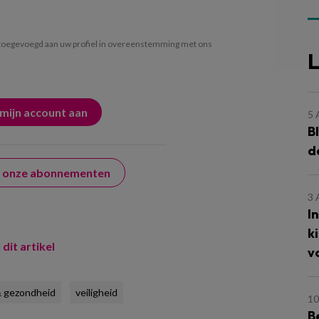
oegevoegd aan uw profiel in overeenstemming met ons
L
5
B
d
er onze abonnementen
3
I
k
 dit artikel
v
 & gezondheid
veiligheid
10
B