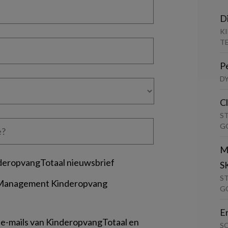
D
K
T
P
D
C
S
G
M
deropvangTotaal nieuwsbrief
S
S
 Management Kinderopvang
G
E
 e-mails van KinderopvangTotaal en
S