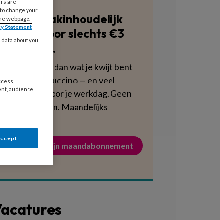
ers are
 to change your
Blijf vakinhoudelijk
the webpage.
cy Statement
scherp voor slechts €3
y data about you
per week.
Dat is minder dan wat je kwijt bent
aan een cappuccino — en veel
access
ent, audience
voedzamer voor je werkdag. Geen
verplichtingen. Maandelijks
opzegbaar.
Accept
Activeer mijn maandabonnement
acatures