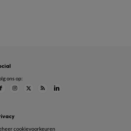
ocial
lg ons op:
rivacy
eheer cookievoorkeuren