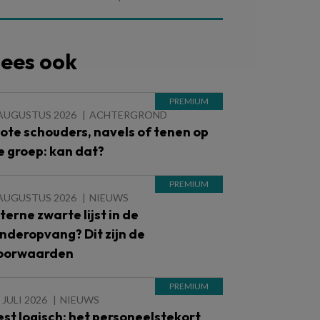
ees ook
 AUGUSTUS 2026
ACHTERGROND
lote schouders, navels of tenen op
e groep: kan dat?
 AUGUSTUS 2026
NIEUWS
nterne zwarte lijst in de
inderopvang? Dit zijn de
oorwaarden
 JULI 2026
NIEUWS
est logisch: het personeelstekort