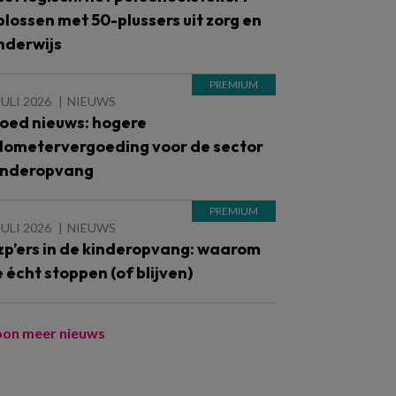
plossen met 50-plussers uit zorg en
nderwijs
JULI 2026
NIEUWS
oed nieuws: hogere
ilometervergoeding voor de sector
inderopvang
JULI 2026
NIEUWS
zp’ers in de kinderopvang: waarom
e écht stoppen (of blijven)
oon meer nieuws