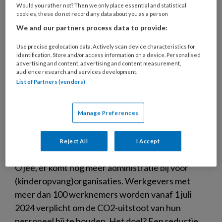
Would you rather not? Then we only place essential and statistical
cookies, these do not record any data about you as a person
We and our partners process data to provide:
Use precise geolocation data. Actively scan device characteristics for
identification. Store and/or access information on a device. Personalised
advertising and content, advertising and content measurement,
audience research and services development.
List of Partners (vendors)
Manage Preferences
Let op: vanaf 1 juli 2024 verplicht
CO2-uitstoot personeel te
Reject All
I Accept
rapporteren
O jee, er komt nog meer administratie bij voor
(kinderopvang)organisaties. Werkgevers met
meer dan 100 werknemers worden vanaf 1 juli
2024 verplicht om de CO2-uitstoot van hun
personeel bij te houden. Het doel? Een reductie