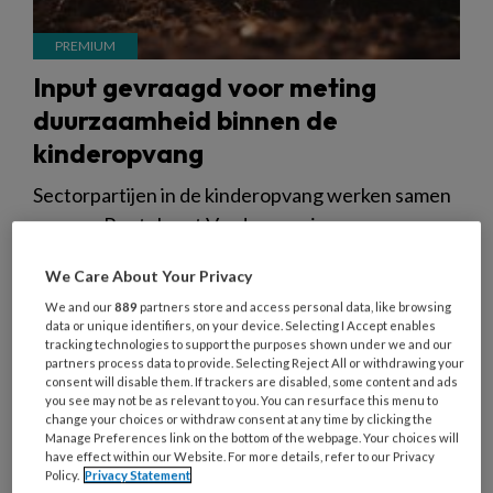
Input gevraagd voor meting
duurzaamheid binnen de
kinderopvang
Sectorpartijen in de kinderopvang werken samen
aan een Routekaart Verduurzaming
Kinderopvang. Wil jij de sector helpen met een
We Care About Your Privacy
nulmeting door de vragenlijst in te vullen?
We and our
889
partners store and access personal data, like browsing
data or unique identifiers, on your device. Selecting I Accept enables
tracking technologies to support the purposes shown under we and our
partners process data to provide. Selecting Reject All or withdrawing your
consent will disable them. If trackers are disabled, some content and ads
you see may not be as relevant to you. You can resurface this menu to
10 JANUARI 2024
NIEUWS
WET- EN REGELGEVING
change your choices or withdraw consent at any time by clicking the
Manage Preferences link on the bottom of the webpage. Your choices will
have effect within our Website. For more details, refer to our Privacy
Policy.
Privacy Statement