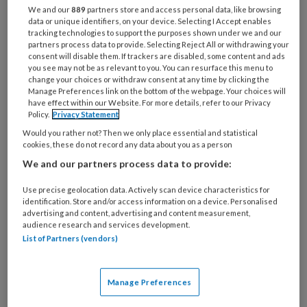
We and our
889
partners store and access personal data, like browsing
data or unique identifiers, on your device. Selecting I Accept enables
tracking technologies to support the purposes shown under we and our
partners process data to provide. Selecting Reject All or withdrawing your
consent will disable them. If trackers are disabled, some content and ads
Hoe gezond is jouw kinderopvang
you see may not be as relevant to you. You can resurface this menu to
change your choices or withdraw consent at any time by clicking the
echt?
Manage Preferences link on the bottom of the webpage. Your choices will
have effect within our Website. For more details, refer to our Privacy
Kinderopvangorganisaties pronken graag met
Policy.
Privacy Statement
hun gezonde aanpak. Maar hoe weet je zeker dat
Would you rather not? Then we only place essential and statistical
cookies, these do not record any data about you as a person
je als opvang écht goed bezig bent? En wat als je
We and our partners process data to provide:
een gezonder beleid wilt invoeren, maar niet weet
waar te beginnen? GGD Zuid-Holland Zuid heeft
Use precise geolocation data. Actively scan device characteristics for
identification. Store and/or access information on a device. Personalised
daar dé oplossing voor gevonden: de
advertising and content, advertising and content measurement,
audience research and services development.
Sterrenmeter.
List of Partners (vendors)
Manage Preferences