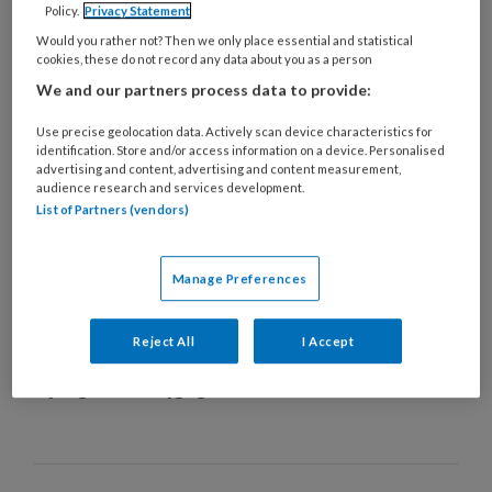
Policy.
Privacy Statement
Would you rather not? Then we only place essential and statistical
cookies, these do not record any data about you as a person
We and our partners process data to provide:
Use precise geolocation data. Actively scan device characteristics for
identification. Store and/or access information on a device. Personalised
advertising and content, advertising and content measurement,
audience research and services development.
List of Partners (vendors)
Manage Preferences
Geen straf pm’er verdronken Jaïro
Reject All
I Accept
Pm’er Jane V. die betrokken was bij de dood van de
5-jarige Jaïro krijgt geen straf.