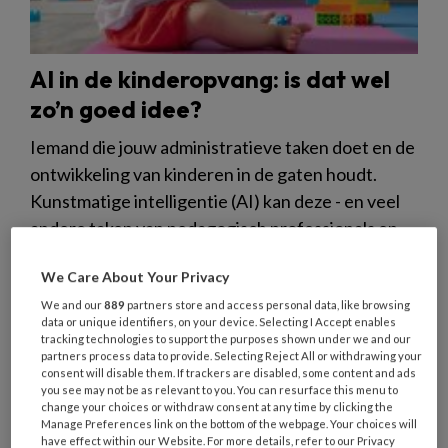
AI in de kinderopvang: is dat wel
zo’n goed idee?
Iemand die jouw administratieve taken doet en de
ontwikkeling van kinderen in de gaten houdt.
Kunstmatige intelligentie (AI) kan deze - en veel
andere taken van pedagogisch professionals en
managers overnemen. Maar willen we dit eigenlijk
We Care About Your Privacy
wel?
We and our
889
partners store and access personal data, like browsing
data or unique identifiers, on your device. Selecting I Accept enables
tracking technologies to support the purposes shown under we and our
partners process data to provide. Selecting Reject All or withdrawing your
consent will disable them. If trackers are disabled, some content and ads
you see may not be as relevant to you. You can resurface this menu to
15 JULI 2015
NIEUWS
TOEZICHT KINDEROPVANG
change your choices or withdraw consent at any time by clicking the
Manage Preferences link on the bottom of the webpage. Your choices will
have effect within our Website. For more details, refer to our Privacy