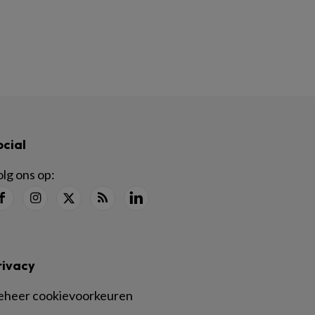
ocial
lg ons op:
rivacy
eheer cookievoorkeuren