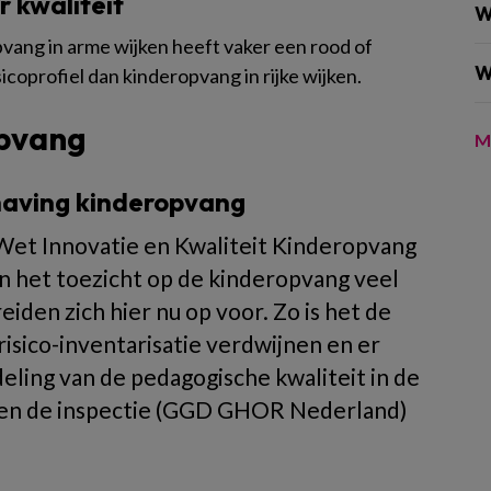
 kwaliteit
W
vang in arme wijken heeft vaker een rood of
W
sicoprofiel dan kinderopvang in rijke wijken.
opvang
M
dhaving kinderopvang
 Wet Innovatie en Kwaliteit Kinderopvang
an het toezicht op de kinderopvang veel
den zich hier nu op voor. Zo is het de
 risico-inventarisatie verdwijnen en er
ling van de pedagogische kwaliteit in de
ssen de inspectie (GGD GHOR Nederland)