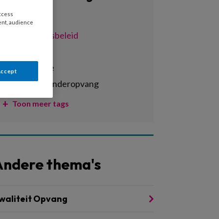
access
Alle tags
ent, audience
achterstandsbeleid
activiteiten
administratie
Accept
agrarische kinderopvang
Toon meer tags
Andere thema's
waliteit Opvang