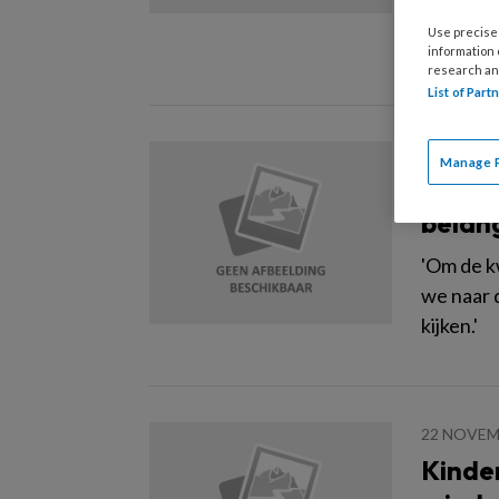
kwalitei
Use precise 
Dit onde
information
research an
List of Par
22 NOVEM
Manage 
‘Kwali
belang
'Om de k
we naar 
kijken.'
22 NOVEM
Kinde