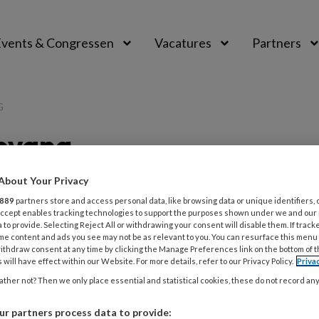
vents & Congressen
Vacatures
Partners
aal
G
opvang
About Your Privacy
889
partners store and access personal data, like browsing data or unique identifiers, 
 Accept enables tracking technologies to support the purposes shown under we and our
8
NIEUWS
TOEZICHT KINDEROPVANG
 to provide. Selecting Reject All or withdrawing your consent will disable them. If track
nkomens niet vaker naar slechte
me content and ads you see may not be as relevant to you. You can resurface this menu
ithdraw consent at any time by clicking the Manage Preferences link on the bottom of 
ropvang
 will have effect within our Website. For more details, refer to our Privacy Policy.
Priva
ther not? Then we only place essential and statistical cookies, these do not record an
 van ouders met een lager inkomen gaan niet
ant vaker naar een kinderopvang van lagere
r partners process data to provide: