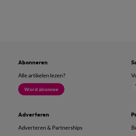
Abonneren
S
Alle artikelen lezen
?
Vo
Word abonnee
Adverteren
P
Adverteren & Partnerships
B