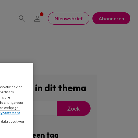
Nieuwsbrief
Abonneren
Zoeken in dit thema
on your device.
 partners
ers are
 to change your
Zoek
the webpage.
cy Statement
y data about you
Filter op een tag