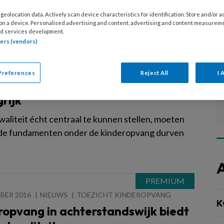
t dan kinderen van ouders met een hoger inkomen.
geolocation data. Actively scan device characteristics for identification. Store and/or 
rzocht de Inspectie van het Onderwijs.
 on a device. Personalised advertising and content, advertising and content measurem
d services development.
tners (vendors)
BER 2016
NIEUWS
TOEZICHT KINDEROPVANG
Preferences
Reject All
I 
teit juist in niet-rendabele wijken
rijk’
waliteit écht centraal te kunnen stellen, moeten
de fundamenten onder de kinderopvang durven
BER 2016
NIEUWS
TOEZICHT KINDEROPVANG
K
ropvang in achterstandswijk biedt