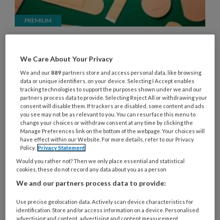
Blog Jolanda Knorren – Een leven
lang pleisters plakken
We Care About Your Privacy
Jolanda las weer over het idee van bijna-gratis
We and our
889
partners store and access personal data, like browsing
data or unique identifiers, on your device. Selecting I Accept enables
kinderopvang in 2027 voor alleen werkende
tracking technologies to support the purposes shown under we and our
ouders. Oftewel: we investeren niet in al onze
partners process data to provide. Selecting Reject All or withdrawing your
consent will disable them. If trackers are disabled, some content and ads
kinderen, maar gebruiken de sector weer
you see may not be as relevant to you. You can resurface this menu to
change your choices or withdraw consent at any time by clicking the
ouderwets ‘alleen’ als arbeidsmarktinstrument.
Manage Preferences link on the bottom of the webpage. Your choices will
En dat in een tijd waarin het gaat (of is dat alweer
have effect within our Website. For more details, refer to our Privacy
Policy.
Privacy Statement
verleden tijd?) over kansengelijkheid.
Would you rather not? Then we only place essential and statistical
cookies, these do not record any data about you as a person
We and our partners process data to provide:
Use precise geolocation data. Actively scan device characteristics for
22 DECEMBER 2023
NIEUWS
ZORGENKINDEREN
identification. Store and/or access information on a device. Personalised
advertising and content, advertising and content measurement,