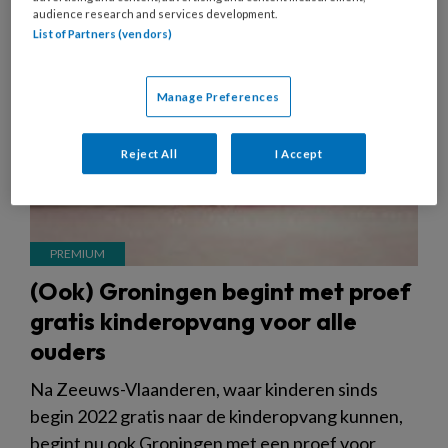
audience research and services development.
List of Partners (vendors)
Manage Preferences
Reject All
I Accept
(Ook) Groningen begint met proef
gratis kinderopvang voor alle
ouders
Na Zeeuws-Vlaanderen, waar kinderen sinds
begin 2022 gratis naar de kinderopvang kunnen,
begint nu ook Groningen met een proef voor