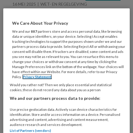
16 MEI 2025
WET- EN REGELGEVING
BSO bus naar acht
zitplaatsen: ‘De
We Care About Your Privacy
consequenties zijn
We and our
887
partners store and access personal data, like browsing
enorm voor de
data or unique identifiers, on your device. Selecting I Accept enables
kinderopvang’
tracking technologies to support the purposes shown under we and our
partners process data to provide. Selecting Reject All or withdrawing your
consent will disable them. If trackers are disabled, some content and ads
you see may not be as relevant to you. You can resurface this menu to
change your choices or withdraw consent at any time by clicking the
Manage Preferences link on the bottom of the webpage. Your choices will
30 APRIL 2025
ARBEIDSVOORWAARDEN
have effect within our Website. For more details, refer to our Privacy
Policy.
Privacy Statement
Bekijk nu de nieuwe cao
Kinderopvang 2025-
Would you rather not? Then we only place essential and statistical
cookies, these do not record any data about you as a person
2026
We and our partners process data to provide:
Use precise geolocation data. Actively scan device characteristics for
identification. Store and/or access information on a device. Personalised
advertising and content, advertising and content measurement,
audience research and services development.
List of Partners (vendors)