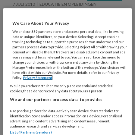
7 JULI 2010
EDUCATIE EN OPLEIDINGEN
Afleveringen bso
colleges
We Care About Your Privacy
We and our
889
partners store and access personal data, like browsing
data or unique identifiers, on your device. Selecting I Accept enables
tracking technologies to support the purposes shown under we and our
partners process data to provide. Selecting Reject All or withdrawing your
consent will disable them. If trackers are disabled, some content and ads
you see may not be as relevant to you. You can resurface this menu to
change your choices or withdraw consent at any time by clicking the
Manage Preferences link on the bottom of the webpage. Your choices will
7 JULI 2010
EDUCATIE EN OPLEIDINGEN
have effect within our Website. For more details, refer to our Privacy
Policy.
Privacy Statement
Nieuw: videocolleges
Would you rather not? Then we only place essential and statistical
voor de bso
cookies, these do not record any data about you as a person
We and our partners process data to provide:
Use precise geolocation data. Actively scan device characteristics for
identification. Store and/or access information on a device. Personalised
advertising and content, advertising and content measurement,
audience research and services development.
List of Partners (vendors)