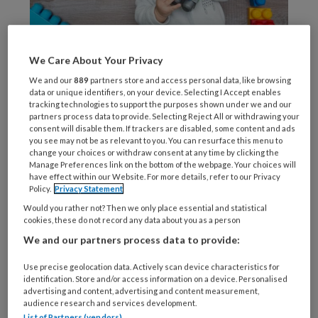
© ulza / stock.adobe.com
We Care About Your Privacy
We and our
889
partners store and access personal data, like browsing
Mieke
data or unique identifiers, on your device. Selecting I Accept enables
tracking technologies to support the purposes shown under we and our
partners process data to provide. Selecting Reject All or withdrawing your
consent will disable them. If trackers are disabled, some content and ads
you see may not be as relevant to you. You can resurface this menu to
REGISTREREN
change your choices or withdraw consent at any time by clicking the
Manage Preferences link on the bottom of the webpage. Your choices will
have effect within our Website. For more details, refer to our Privacy
Wil je dit artikel lezen?
Policy.
Privacy Statement
Would you rather not? Then we only place essential and statistical
Maak gratis een account aan en lees 2
cookies, these do not record any data about you as a person
artikelen gratis per maand
We and our partners process data to provide:
Al een account of abonnement?
Log dan in
Use precise geolocation data. Actively scan device characteristics for
identification. Store and/or access information on a device. Personalised
advertising and content, advertising and content measurement,
audience research and services development.
Wat
List of Partners (vendors)