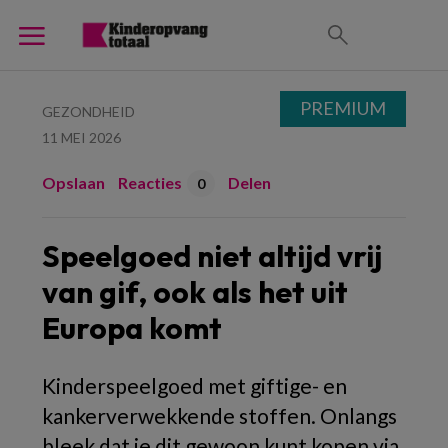
PREMIUM
GEZONDHEID
11 MEI 2026
Opslaan
Reacties
Delen
0
Speelgoed niet altijd vrij
van gif, ook als het uit
Europa komt
Kinderspeelgoed met giftige- en
kankerverwekkende stoffen. Onlangs
bleek dat je dit gewoon kunt kopen via