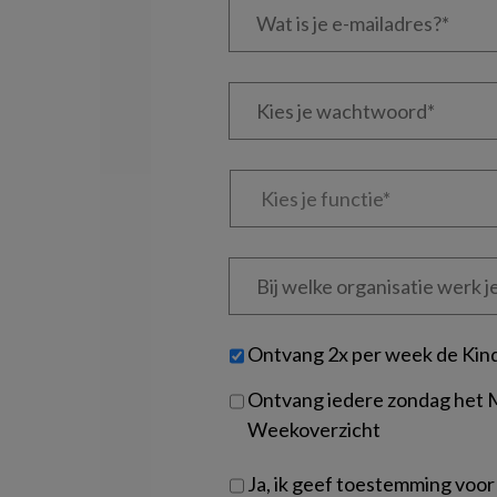
is
je
e-
Kies
mailadres?
je
*
*
wachtwoord*
*
Kies
je
functie
*
Bij
welke
organisatie
werk
Untitled
Ontvang 2x per week de Kin
je?
Ontvang iedere zondag het
Weekoverzicht
Ja, ik geef toestemming voor