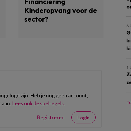
Financiering
o
Kinderopvang voor de
sector?
6 
G
k
k
1 
Z
z
ngelogd zijn. Heb je nog geen account,
T
 aan.
Lees ook de spelregels
.
Registreren
Login