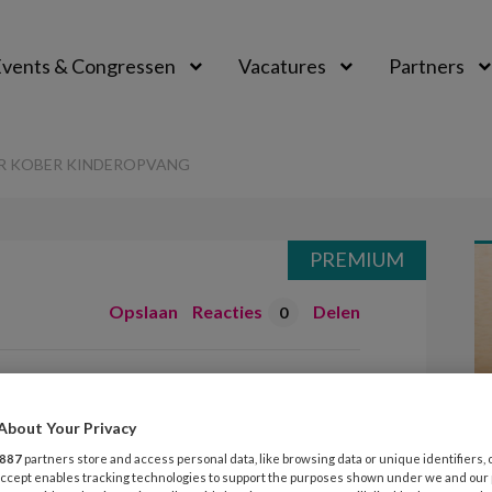
vents & Congressen
Vacatures
Partners
aal
R KOBER KINDEROPVANG
PREMIUM
Opslaan
Reacties
Delen
0
over naar Kober
About Your Privacy
887
partners store and access personal data, like browsing data or unique identifiers, 
 Accept enables tracking technologies to support the purposes shown under we and our