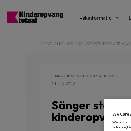
Vakinformatie
E
Kinderopvangtot
HOME
NIEUWS
SÄNGER STAPT OVER NAA
FINANCIËN EN BEDRIJFSVOERING
14 JUN 2022
Sänger stapt 
kinderopvang
We Care 
We and our
Selecting I