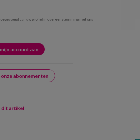
oegevoegd aan uw profiel in overeenstemming met ons
er onze abonnementen
 dit artikel