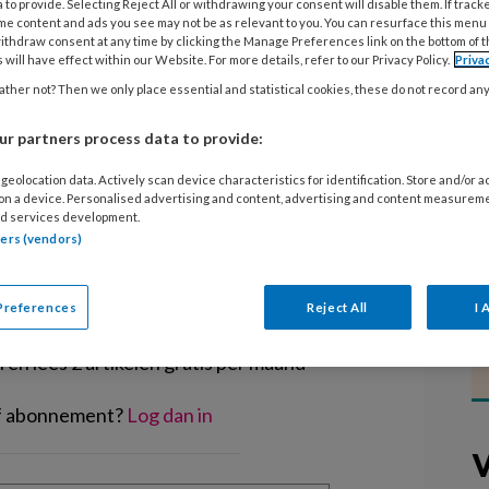
 to provide. Selecting Reject All or withdrawing your consent will disable them. If track
september aan als bestuurder van
me content and ads you see may not be as relevant to you. You can resurface this menu
 over vanuit zijn bestuursfunctie bij
ithdraw consent at any time by clicking the Manage Preferences link on the bottom of 
 will have effect within our Website. For more details, refer to our Privacy Policy.
Priva
tschappelijke
ther not? Then we only place essential and statistical cookies, these do not record an
riesland.
r partners process data to provide:
geolocation data. Actively scan device characteristics for identification. Store and/or 
 on a device. Personalised advertising and content, advertising and content measurem
d services development.
tners (vendors)
EGISTREREN
Preferences
Reject All
I 
t artikel lezen?
en lees 2 artikelen gratis per maand
of abonnement?
Log dan in
V