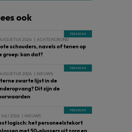
ees ook
 AUGUSTUS 2026
ACHTERGROND
lote schouders, navels of tenen op
e groep: kan dat?
 AUGUSTUS 2026
NIEUWS
nterne zwarte lijst in de
inderopvang? Dit zijn de
oorwaarden
 JULI 2026
NIEUWS
est logisch: het personeelstekort
plossen met 50-plussers uit zorg en