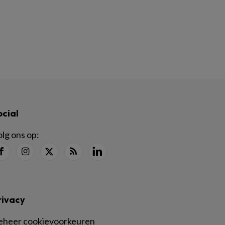
ocial
lg ons op:
rivacy
eheer cookievoorkeuren