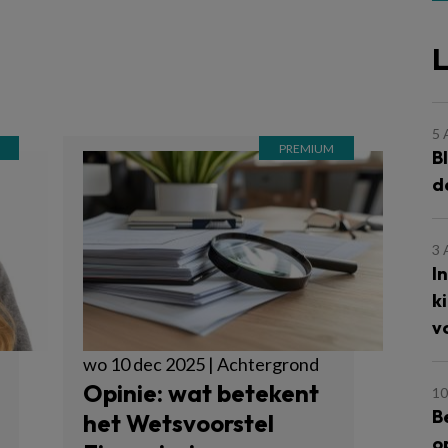
L
5
B
d
3
I
k
v
wo 10 dec 2025 | Achtergrond
Opinie: wat betekent
10
B
het Wetsvoorstel
o