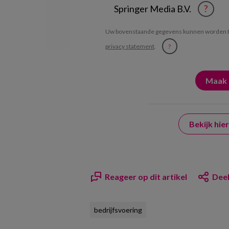
Springer Media B.V.
?
Uw bovenstaande gegevens kunnen worden t
privacy statement
.
?
Bekijk hi
Reageer op dit artikel
Deel
bedrijfsvoering