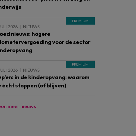
nderwijs
JULI 2026
NIEUWS
oed nieuws: hogere
ilometervergoeding voor de sector
inderopvang
JULI 2026
NIEUWS
zp’ers in de kinderopvang: waarom
e écht stoppen (of blijven)
oon meer nieuws