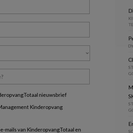
D
K
T
P
D
C
S
G
M
deropvangTotaal nieuwsbrief
S
S
 Management Kinderopvang
G
E
 e-mails van KinderopvangTotaal en
S