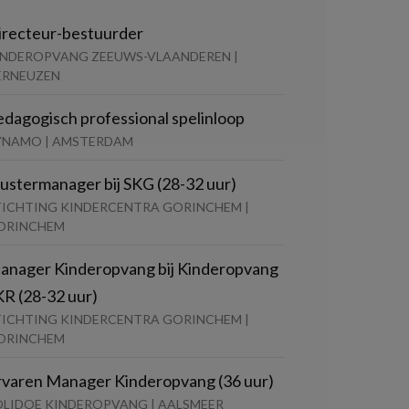
irecteur-bestuurder
INDEROPVANG ZEEUWS-VLAANDEREN |
ERNEUZEN
edagogisch professional spelinloop
YNAMO | AMSTERDAM
lustermanager bij SKG (28-32 uur)
TICHTING KINDERCENTRA GORINCHEM |
ORINCHEM
anager Kinderopvang bij Kinderopvang
KR (28-32 uur)
TICHTING KINDERCENTRA GORINCHEM |
ORINCHEM
rvaren Manager Kinderopvang (36 uur)
OLIDOE KINDEROPVANG | AALSMEER