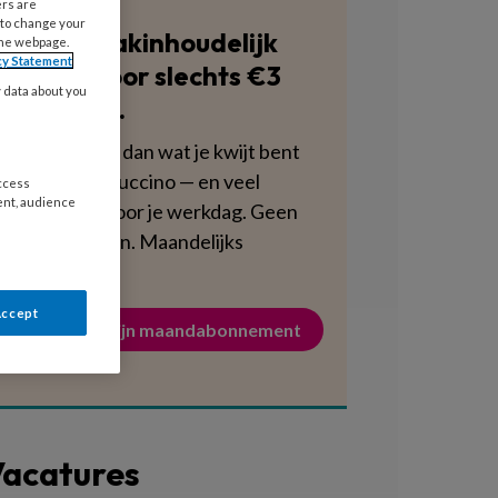
ers are
 to change your
Blijf vakinhoudelijk
the webpage.
cy Statement
scherp voor slechts €3
y data about you
per week.
Dat is minder dan wat je kwijt bent
aan een cappuccino — en veel
access
ent, audience
voedzamer voor je werkdag. Geen
verplichtingen. Maandelijks
opzegbaar.
Accept
Activeer mijn maandabonnement
acatures