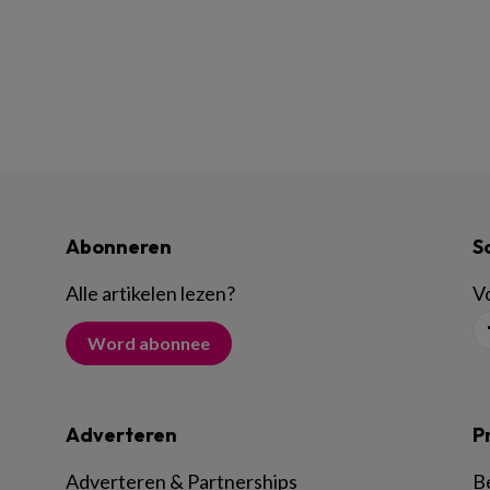
Abonneren
S
Alle artikelen lezen
?
Vo
Word abonnee
Adverteren
P
Adverteren & Partnerships
B