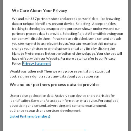
Al een account of abonnement?
Log dan in
We Care About Your Privacy
We and our
887
partners store and access personal data, like browsing
Wat
data or unique identifiers, on your device. Selecting I Accept enables
is
tracking technologies to support the purposes shown under we and our
partners process data to provide. Selecting Reject All or withdrawing your
je
consent will disable them. If trackers are disabled, some content and ads
e-
Kies
you see may not be as relevant to you. You can resurface this menu to
mailadres?
change your choices or withdraw consent at any time by clicking the
je
Manage Preferences link on the bottom of the webpage. Your choices will
*
*
wachtwoord*
*
have effect within our Website. For more details, refer to our Privacy
Policy.
Privacy Statement
Kies
Would you rather not? Then we only place essential and statistical
je
cookies, these do not record any data about you as a person
functie
*
We and our partners process data to provide:
Bij
Use precise geolocation data. Actively scan device characteristics for
welke
identification. Store and/or access information on a device. Personalised
organisatie
advertising and content, advertising and content measurement,
werk
audience research and services development.
Untitled
Ontvang 2x per week de
List of Partners (vendors)
je?
KinderopvangTotaal nieuwsbrief