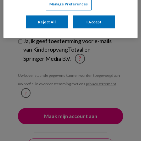
Manage Preferences
Ontvang iedere zondag het
Management Kinderopvang
Reject All
I Accept
Weekoverzicht
Ja, ik geef toestemming voor e-mails
van KinderopvangTotaal en
Springer Media B.V.
?
Uw bovenstaande gegevens kunnen worden toegevoegd aan
uw profiel in overeenstemming met ons
privacy statement
.
?