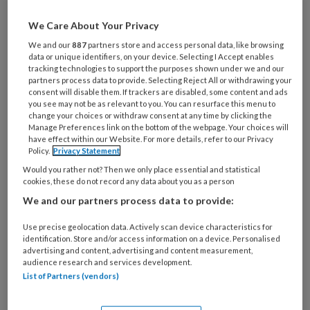
Al een account of abonnement?
Log dan in
We Care About Your Privacy
We and our
887
partners store and access personal data, like browsing
data or unique identifiers, on your device. Selecting I Accept enables
Wat
tracking technologies to support the purposes shown under we and our
is
partners process data to provide. Selecting Reject All or withdrawing your
consent will disable them. If trackers are disabled, some content and ads
je
you see may not be as relevant to you. You can resurface this menu to
e-
change your choices or withdraw consent at any time by clicking the
Kies
Manage Preferences link on the bottom of the webpage. Your choices will
mailadres?
je
have effect within our Website. For more details, refer to our Privacy
*
*
wachtwoord*
*
Policy.
Privacy Statement
Would you rather not? Then we only place essential and statistical
Kies
cookies, these do not record any data about you as a person
je
We and our partners process data to provide:
functie
*
Use precise geolocation data. Actively scan device characteristics for
Bij
identification. Store and/or access information on a device. Personalised
welke
advertising and content, advertising and content measurement,
organisatie
audience research and services development.
List of Partners (vendors)
werk
Untitled
Ontvang 2x per week de
je?