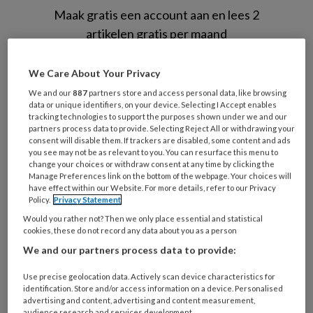
Maak gratis een account aan en lees 2
artikelen gratis per maand
Al een account of abonnement?
Log dan in
We Care About Your Privacy
We and our
887
partners store and access personal data, like browsing
data or unique identifiers, on your device. Selecting I Accept enables
Wat
tracking technologies to support the purposes shown under we and our
is
partners process data to provide. Selecting Reject All or withdrawing your
je
consent will disable them. If trackers are disabled, some content and ads
you see may not be as relevant to you. You can resurface this menu to
e-
Kies
change your choices or withdraw consent at any time by clicking the
mailadres?
Manage Preferences link on the bottom of the webpage. Your choices will
je
*
*
have effect within our Website. For more details, refer to our Privacy
wachtwoord*
*
Policy.
Privacy Statement
Kies
Would you rather not? Then we only place essential and statistical
cookies, these do not record any data about you as a person
je
We and our partners process data to provide:
functie
*
Bij
Use precise geolocation data. Actively scan device characteristics for
identification. Store and/or access information on a device. Personalised
welke
advertising and content, advertising and content measurement,
organisatie
audience research and services development.