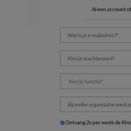
Al een account 
Wat
is
je
e-
Kies
mailadres?
je
*
*
wachtwoord*
*
Kies
je
functie
*
Bij
welke
organisatie
werk
Untitled
Ontvang 2x per week de Kin
je?