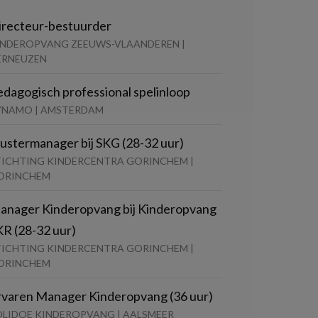
irecteur-bestuurder
INDEROPVANG ZEEUWS-VLAANDEREN |
ERNEUZEN
edagogisch professional spelinloop
YNAMO | AMSTERDAM
lustermanager bij SKG (28-32 uur)
TICHTING KINDERCENTRA GORINCHEM |
ORINCHEM
anager Kinderopvang bij Kinderopvang
KR (28-32 uur)
TICHTING KINDERCENTRA GORINCHEM |
ORINCHEM
rvaren Manager Kinderopvang (36 uur)
OLIDOE KINDEROPVANG | AALSMEER