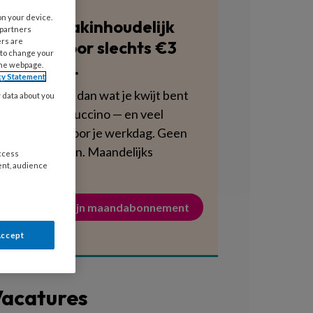
on your device.
Blijf vakinhoudelijk
 partners
ers are
scherp voor slechts €3
 to change your
per week.
the webpage.
cy Statement
Dat is minder dan wat je kwijt bent
y data about you
aan een cappuccino — en veel
voedzamer voor je werkdag. Geen
verplichtingen. Maandelijks
access
ent, audience
opzegbaar.
Activeer mijn maandabonnement
Accept
acatures