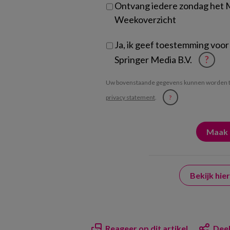
Ontvang iedere zondag het
Weekoverzicht
Ja, ik geef toestemming voor
Springer Media B.V.
?
Uw bovenstaande gegevens kunnen worden t
privacy statement
.
?
Bekijk hi
Reageer op dit artikel
Deel