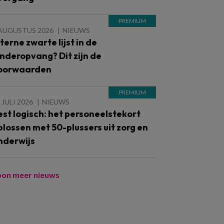
 AUGUSTUS 2026
NIEUWS
nterne zwarte lijst in de
inderopvang? Dit zijn de
oorwaarden
 JULI 2026
NIEUWS
est logisch: het personeelstekort
plossen met 50-plussers uit zorg en
nderwijs
oon meer nieuws