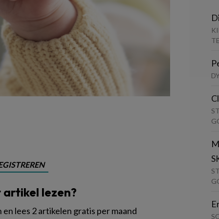
D
K
T
P
D
C
S
G
M
S
EGISTREREN
S
G
t artikel lezen?
E
en lees 2 artikelen gratis per maand
S