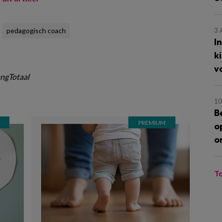
3
pedagogisch coach
I
k
v
ngTotaal
10
B
o
o
T