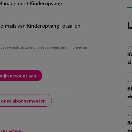
 Management Kinderopvang
L
 e-mails van KinderopvangTotaal en
7
oegevoegd aan uw profiel in overeenstemming met ons
K
z
5
B
d
er onze abonnementen
5
R
o
 dit artikel