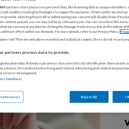
889
partners store and access personal data, like browsing data or unique identifiers, 
 Accept enables tracking technologies to support the purposes shown under we and our
naar, werd op zijn vijftigste
 to provide. Selecting Reject All or withdrawing your consent will disable them. If track
werkt nu als pedagogisch coach op de
me content and ads you see may not be as relevant to you. You can resurface this menu
ithdraw consent at any time by clicking the Manage Preferences link on the bottom of 
atiecrèche in Amsterdam. Een plek
 will have effect within our Website. For more details, refer to our Privacy Policy.
Priva
isch professionals werken, maar
ther not? Then we only place essential and statistical cookies, these do not record an
n. En waar Joost Visser de enige is
r partners process data to provide:
ng op zak.
geolocation data. Actively scan device characteristics for identification. Store and/or 
 on a device. Personalised advertising and content, advertising and content measurem
d services development.
tners (vendors)
Preferences
Reject All
I 
V