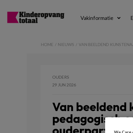
Vakinformatie
E
Kinderopvangtot
HOME
NIEUWS
VAN BEELDEND KUNSTENA
OUDERS
29 JUN 2026
Van beeldend 
pedagogisch c
ouderparticip
We Care 