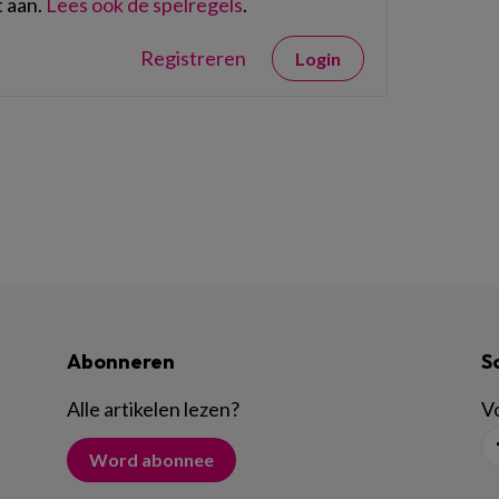
 aan.
Lees ook de spelregels
.
Registreren
Login
Abonneren
S
Alle artikelen lezen
?
Vo
Word abonnee