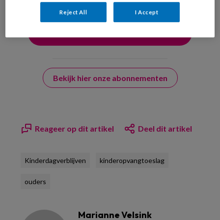
Reject All
I Accept
Bekijk hier onze abonnementen
Reageer op dit artikel
Deel dit artikel
Kinderdagverblijven
kinderopvangtoeslag
ouders
Marianne Velsink