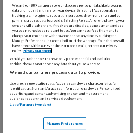
Bij
We and our
887
partners store and access personal data, like browsing
welke
data or unique identifiers, on your device. Selecting I Accept enables
organisatie
tracking technologies to support the purposes shown under we and our
partners process data to provide. Selecting Reject All or withdrawing your
werk
Untitled
consent will disable them. If trackers are disabled, some content and ads
Ontvang 2x per week de
je?
you see may not be as relevant to you. You can resurface this menu to
KinderopvangTotaal nieuwsbrief
change your choices or withdraw consent at any time by clicking the
Manage Preferences link on the bottom of the webpage. Your choices will
have effect within our Website. For more details, refer to our Privacy
Ontvang iedere zondag het
Policy.
Privacy Statement
Management Kinderopvang
Would you rather not? Then we only place essential and statistical
cookies, these do not record any data about you as a person
Weekoverzicht
We and our partners process data to provide:
Ja, ik geef toestemming voor e-mails
Use precise geolocation data. Actively scan device characteristics for
identification. Store and/or access information on a device. Personalised
van KinderopvangTotaal en
advertising and content, advertising and content measurement,
Springer Media B.V.
?
audience research and services development.
List of Partners (vendors)
Uw bovenstaande gegevens kunnen worden toegevoegd aan
uw profiel in overeenstemming met ons
privacy statement
.
Manage Preferences
?