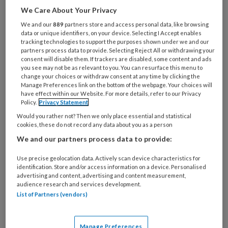
artikelen gratis per maand
We Care About Your Privacy
Al een account of abonnement?
Log dan in
We and our
889
partners store and access personal data, like browsing
data or unique identifiers, on your device. Selecting I Accept enables
tracking technologies to support the purposes shown under we and our
partners process data to provide. Selecting Reject All or withdrawing your
Wat
consent will disable them. If trackers are disabled, some content and ads
is
you see may not be as relevant to you. You can resurface this menu to
change your choices or withdraw consent at any time by clicking the
je
Manage Preferences link on the bottom of the webpage. Your choices will
e-
have effect within our Website. For more details, refer to our Privacy
Kies
mailadres?
Policy.
Privacy Statement
je
*
*
Would you rather not? Then we only place essential and statistical
wachtwoord*
*
cookies, these do not record any data about you as a person
Kies
We and our partners process data to provide:
je
functie
*
Use precise geolocation data. Actively scan device characteristics for
identification. Store and/or access information on a device. Personalised
Bij
advertising and content, advertising and content measurement,
audience research and services development.
welke
List of Partners (vendors)
organisatie
werk
Untitled
Ontvang 2x per week de
je?
Manage Preferences