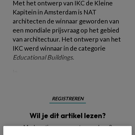
Met het ontwerp van IKC de Kleine
Kapitein in Amsterdam is NAT
architecten de winnaar geworden van
een mondiale prijsvraag op het gebied
van architectuur. Het ontwerp van het
IKC werd winnaar in de categorie
Educational Buildings
.
In
REGISTREREN
Wil je dit artikel lezen?
Maak gratis een account aan en lees 2