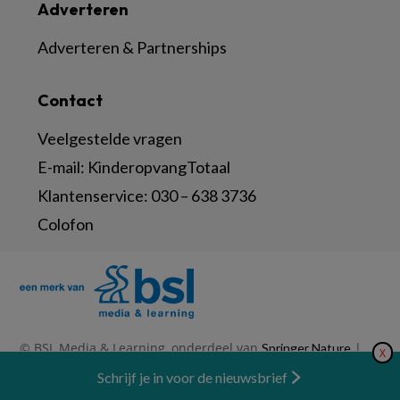
Adverteren
Adverteren & Partnerships
Contact
Veelgestelde vragen
E-mail:
KinderopvangTotaal
Klantenservice:
030 – 638 3736
Colofon
© BSL Media & Learning, onderdeel van
|
Springer Nature
X
|
|
Privacy Statement
Disclaimer
Voorwaarden
Nieuwsbrief
Schrijf je in voor de nieuwsbrief
Abonneren