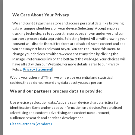
Wil je dit artikel lezen?
We Care About Your Privacy
Maak gratis een account aan en lees 2
We and our
889
partners store and access personal data, like browsing
artikelen gratis per maand
data or unique identifiers, on your device. Selecting I Accept enables
tracking technologies to support the purposes shown under we and our
partners process data to provide. Selecting Reject All or withdrawing your
Al een account of abonnement?
Log dan in
consent will disable them. If trackers are disabled, some content and ads
you see may not be as relevant to you. You can resurface this menu to
change your choices or withdraw consent at any time by clicking the
Manage Preferences link on the bottom of the webpage. Your choices will
Wat
have effect within our Website. For more details, refer to our Privacy
is
Policy.
Privacy Statement
je
Would you rather not? Then we only place essential and statistical
e-
cookies, these do not record any data about you as a person
Kies
mailadres?
We and our partners process data to provide:
je
*
*
wachtwoord*
*
Use precise geolocation data. Actively scan device characteristics for
identification. Store and/or access information on a device. Personalised
Kies
advertising and content, advertising and content measurement,
je
audience research and services development.
functie
*
List of Partners (vendors)
Bij