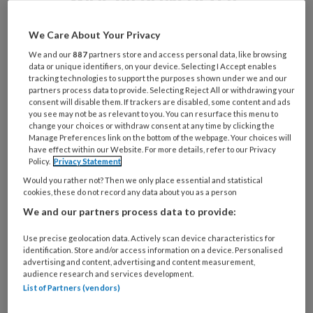
Maak gratis een account aan en lees 2
We Care About Your Privacy
artikelen gratis per maand
We and our
887
partners store and access personal data, like browsing
data or unique identifiers, on your device. Selecting I Accept enables
Al een account of abonnement?
Log dan in
tracking technologies to support the purposes shown under we and our
partners process data to provide. Selecting Reject All or withdrawing your
consent will disable them. If trackers are disabled, some content and ads
you see may not be as relevant to you. You can resurface this menu to
Wat
change your choices or withdraw consent at any time by clicking the
is
Manage Preferences link on the bottom of the webpage. Your choices will
je
have effect within our Website. For more details, refer to our Privacy
Policy.
Privacy Statement
e-
Kies
Would you rather not? Then we only place essential and statistical
mailadres?
je
cookies, these do not record any data about you as a person
*
*
wachtwoord*
*
We and our partners process data to provide:
Kies
Use precise geolocation data. Actively scan device characteristics for
je
identification. Store and/or access information on a device. Personalised
functie
*
advertising and content, advertising and content measurement,
audience research and services development.
Bij
List of Partners (vendors)
welke