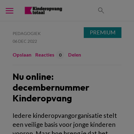
PREMIUM
PEDAGOGIEK
06 DEC 2022
Opslaan
Reacties
Delen
0
Nu online:
decembernummer
Kinderopvang
Iedere kinderopvangorganisatie stelt
een veilige basis voor jonge kinderen
voorop. Maar hoe breng je dat het