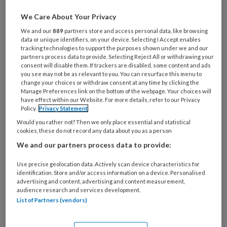
Al een account of abonnement?
Log dan in
We Care About Your Privacy
We and our
889
partners store and access personal data, like browsing
Wat
data or unique identifiers, on your device. Selecting I Accept enables
is
tracking technologies to support the purposes shown under we and our
je
partners process data to provide. Selecting Reject All or withdrawing your
consent will disable them. If trackers are disabled, some content and ads
e-
Kies
you see may not be as relevant to you. You can resurface this menu to
mailadres?
change your choices or withdraw consent at any time by clicking the
je
*
*
Manage Preferences link on the bottom of the webpage. Your choices will
wachtwoord*
*
have effect within our Website. For more details, refer to our Privacy
Policy.
Privacy Statement
Kies
Would you rather not? Then we only place essential and statistical
je
cookies, these do not record any data about you as a person
functie
*
We and our partners process data to provide:
Bij
welke
Use precise geolocation data. Actively scan device characteristics for
identification. Store and/or access information on a device. Personalised
organisatie
advertising and content, advertising and content measurement,
werk
audience research and services development.
Untitled
Ontvang 2x per week de
je?
List of Partners (vendors)
KinderopvangTotaal nieuwsbrief