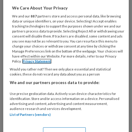
je
We Care About Your Privacy
e-
Kies
We and our
887
partners store and access personal data, like browsing
mailadres?
je
data or unique identifiers, on your device. Selecting I Accept enables
*
*
tracking technologies to support the purposes shown under we and our
wachtwoord*
*
partners process data to provide. Selecting Reject All or withdrawing your
consent will disable them. If trackers are disabled, some content and ads
Kies
you see may not be as relevant to you. You can resurface this menu to
je
change your choices or withdraw consent at any time by clicking the
functie
*
Manage Preferences link on the bottom of the webpage. Your choices will
have effect within our Website. For more details, refer to our Privacy
Bij
Policy.
Privacy Statement
welke
Would you rather not? Then we only place essential and statistical
organisatie
cookies, these do not record any data about you as a person
werk
We and our partners process data to provide:
Untitled
Ontvang 2x per week de
je?
Use precise geolocation data. Actively scan device characteristics for
KinderopvangTotaal nieuwsbrief
identification. Store and/or access information on a device. Personalised
advertising and content, advertising and content measurement,
Ontvang iedere zondag het
audience research and services development.
List of Partners (vendors)
Management Kinderopvang
Weekoverzicht