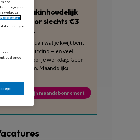
ers are
 to change your
Blijf vakinhoudelijk
the webpage.
cy Statement
scherp voor slechts €3
y data about you
per week.
Dat is minder dan wat je kwijt bent
aan een cappuccino — en veel
access
ent, audience
voedzamer voor je werkdag. Geen
verplichtingen. Maandelijks
opzegbaar.
Accept
Activeer mijn maandabonnement
acatures