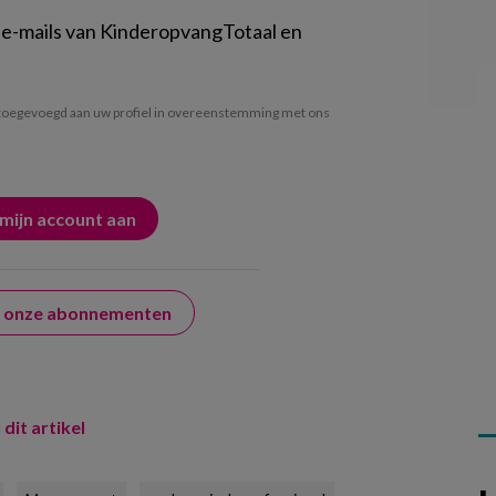
 e-mails van KinderopvangTotaal en
oegevoegd aan uw profiel in overeenstemming met ons
er onze abonnementen
 dit artikel