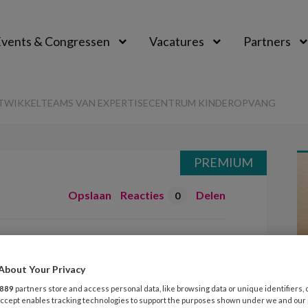
vents & Congressen
Vacatures
Partners
aal
NTWIKKELTEAMS VAN EXPERTISECENTRUM KINDEROPVANG
PREMIUM
Opslaan
Reacties
Delen
0
or de
s van
About Your Privacy
889
partners store and access personal data, like browsing data or unique identifiers, 
rum Kinderopvang
 Accept enables tracking technologies to support the purposes shown under we and our