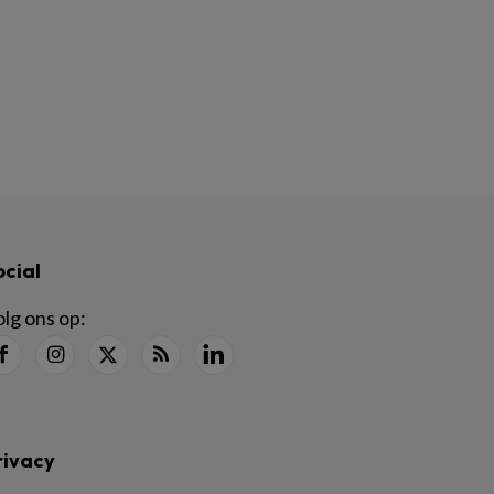
ocial
lg ons op:
rivacy