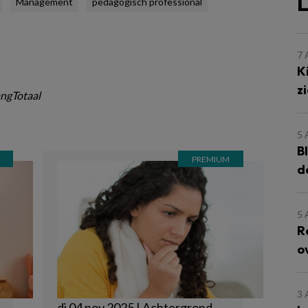
L
Management
pedagogisch professional
7
K
z
ngTotaal
5
B
d
5
R
o
3
di 04 nov 2025 | Achtergrond