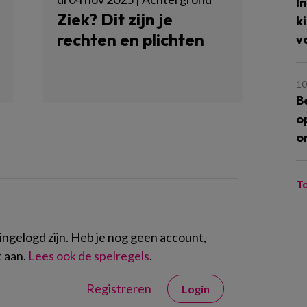
I
Ziek? Dit zijn je
k
rechten en plichten
v
10
B
o
o
T
ngelogd zijn. Heb je nog geen account,
 aan.
Lees ook de spelregels
.
Registreren
Login