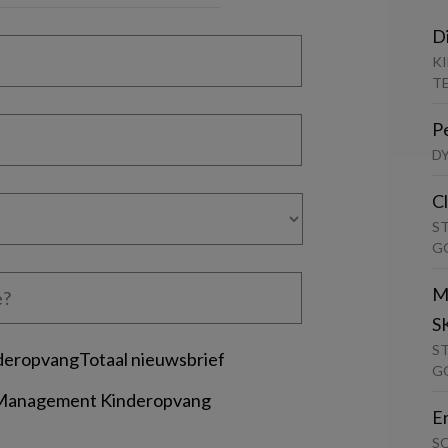
D
K
T
P
D
C
S
G
M
S
S
deropvangTotaal nieuwsbrief
G
 Management Kinderopvang
E
S