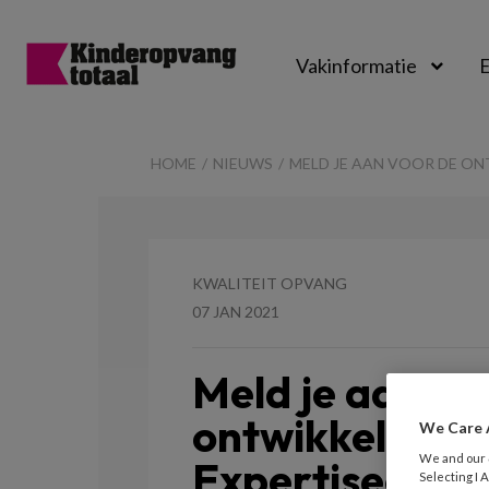
Vakinformatie
E
Kinderopvangtot
HOME
NIEUWS
MELD JE AAN VOOR DE O
KWALITEIT OPVANG
07 JAN 2021
Meld je aan vo
ontwikkelteam
We Care 
We and our
Expertisecent
Selecting I