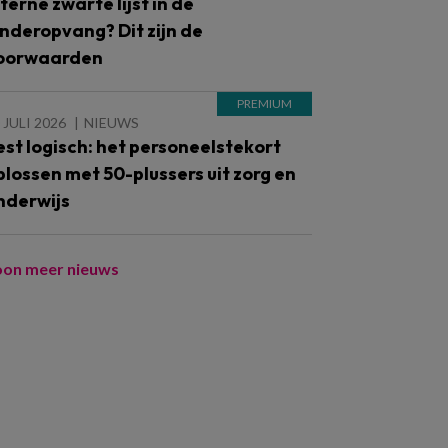
nterne zwarte lijst in de
inderopvang? Dit zijn de
oorwaarden
 JULI 2026
NIEUWS
est logisch: het personeelstekort
plossen met 50-plussers uit zorg en
nderwijs
oon meer nieuws