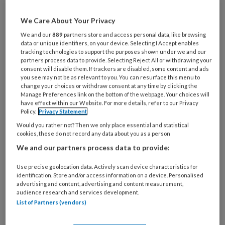
Wat
We Care About Your Privacy
is
We and our
889
partners store and access personal data, like browsing
je
data or unique identifiers, on your device. Selecting I Accept enables
e-
tracking technologies to support the purposes shown under we and our
Kies
mailadres?
partners process data to provide. Selecting Reject All or withdrawing your
je
consent will disable them. If trackers are disabled, some content and ads
*
*
wachtwoord*
*
you see may not be as relevant to you. You can resurface this menu to
change your choices or withdraw consent at any time by clicking the
Kies
Manage Preferences link on the bottom of the webpage. Your choices will
have effect within our Website. For more details, refer to our Privacy
je
Policy.
Privacy Statement
functie
*
Would you rather not? Then we only place essential and statistical
Bij
cookies, these do not record any data about you as a person
welke
We and our partners process data to provide:
organisatie
Use precise geolocation data. Actively scan device characteristics for
werk
Untitled
identification. Store and/or access information on a device. Personalised
Ontvang 2x per week de
je?
advertising and content, advertising and content measurement,
KinderopvangTotaal nieuwsbrief
audience research and services development.
List of Partners (vendors)
Ontvang iedere zondag het