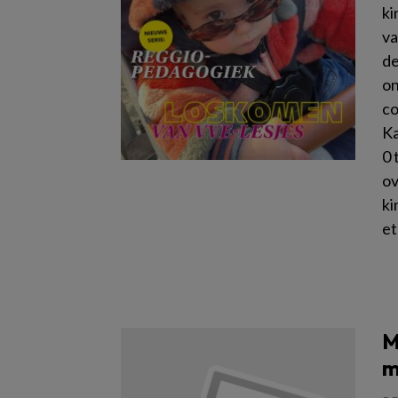
ki
va
de
on
co
Ka
0 
ov
ki
et
Le
M
m