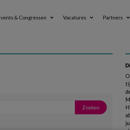
vents & Congressen
Vacatures
Partners
aal
D
O
t
d
M
H
a
j