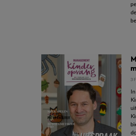
pe
de
be
Le
M
m
3 
In
Ki
ui
Ki
bi
do