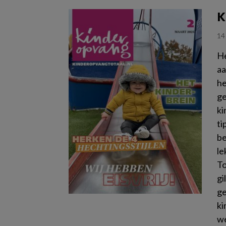
K
14
He
aa
he
ge
ki
ti
be
le
To
gi
ge
ki
we