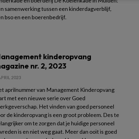
nderkade en boerderij De Koeienkade in Muiden:
n samenwerking tussen een kinderdagverblijf,
n bso en een boerenbedrijf.
es meer
anagement kinderopvang
agazine nr. 2, 2023
APRIL 2023
t aprilnummer van Management Kinderopvang
art met een nieuwe serie over Goed
rkgeverschap. Het vinden van goed personeel
or de kinderopvang is een groot probleem. Des te
langrijker om te zorgen dat je huidige personeel
vreden is en niet weg gaat. Meer dan ooit is goed