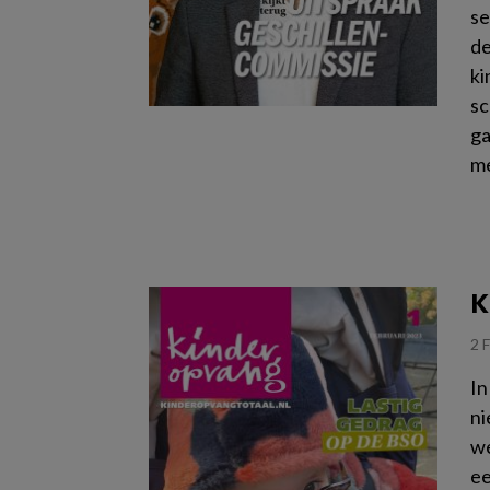
se
de
ki
sc
ga
me
Le
K
2 
In
ni
we
ee