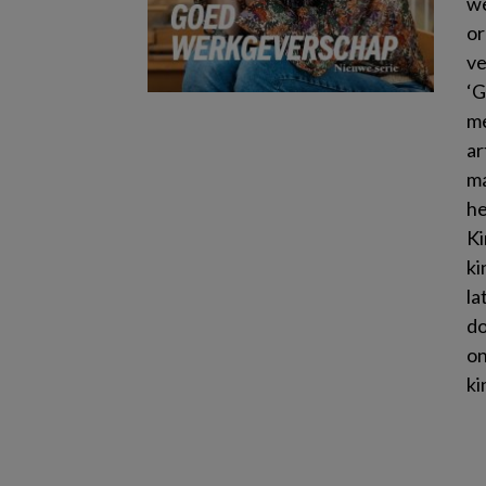
we
or
ve
‘G
me
ar
ma
he
Ki
ki
la
do
on
ki
Le