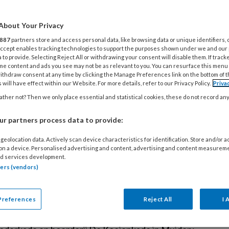
a
inderopvang magazine nr. 3, 2023
H
About Your Privacy
ku
887
partners store and access personal data, like browsing data or unique identifiers, 
MEI 2023
 Accept enables tracking technologies to support the purposes shown under we and our
j
 to provide. Selecting Reject All or withdrawing your consent will disable them. If track
t meinummer van Kinderopvang besteedt
w
me content and ads you see may not be as relevant to you. You can resurface this menu
ithdraw consent at any time by clicking the Manage Preferences link on the bottom of 
ndacht aan de nieuwe CAO Kinderopvang. Wat
je
 will have effect within our Website. For more details, refer to our Privacy Policy.
Priva
randert er voor jou? De vakbonden FNV en CNV
v
ther not? Then we only place essential and statistical cookies, these do not record an
 branchepartijen BK en BMK hebben na maanden
k
derhandelen eindelijk een gedeeltelijk akkoord
r partners process data to provide:
or de cao bereikt. Wat verandert er bijvoorbeeld
geolocation data. Actively scan device characteristics for identification. Store and/or 
a salaris voor je en wat wordt er gedaan aan de
 on a device. Personalised advertising and content, advertising and content measurem
d services development.
ge werkdruk en personeelstekorten? Daarnaast
tners (vendors)
arten we met een nieuwe serie 'Wij Samen', waarin
 originele, inspirerende en leerzame
Preferences
Reject All
I 
menwerkingen in de kinderopvang in beeld
engen. Deel 1 gaat over kinderopvang