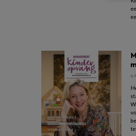
Ki
ee
ee
Le
M
m
6 
He
st
We
vo
be
te