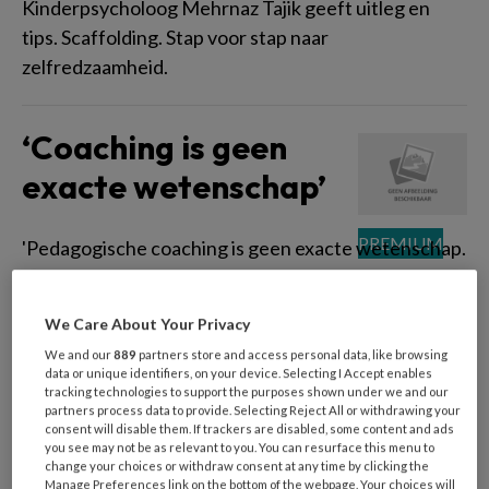
Kinderpsycholoog Mehrnaz Tajik geeft uitleg en
tips. Scaffolding. Stap voor stap naar
zelfredzaamheid.
‘Coaching is geen
exacte wetenschap’
'Pedagogische coaching is geen exacte wetenschap.
Ik heb de waarheid niet in pacht, daarom stem ik af
met pedagogisch professionals.' Carolien Libert (39)
We Care About Your Privacy
is stafmedewerker Pedagogiek bij
We and our
889
partners store and access personal data, like browsing
kinderopvangorganisatie Les Petits, onderdeel van
data or unique identifiers, on your device. Selecting I Accept enables
SKO (Samenwerkende Kinderopvang) en mag zich
tracking technologies to support the purposes shown under we and our
partners process data to provide. Selecting Reject All or withdrawing your
Pedagogisch Coach van het Jaar 2022 noemen. Een
consent will disable them. If trackers are disabled, some content and ads
you see may not be as relevant to you. You can resurface this menu to
blik achter de schermen op de peutergroep van Les
change your choices or withdraw consent at any time by clicking the
Petits in Bennebroek, waar Carolien vandaag
Manage Preferences link on the bottom of the webpage. Your choices will