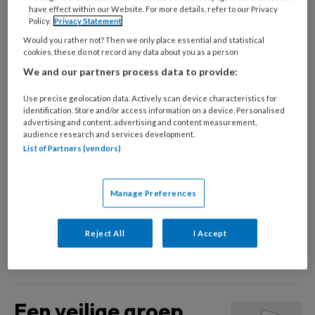
have effect within our Website. For more details, refer to our Privacy
coacht.
Policy.
Privacy Statement
Would you rather not? Then we only place essential and statistical
cookies, these do not record any data about you as a person
Column Hekgesprek
We and our partners process data to provide:
Use precise geolocation data. Actively scan device characteristics for
Ik herken hem van veraf zoals hij daar
identification. Store and/or access information on a device. Personalised
advertising and content, advertising and content measurement,
staat met zijn fiets bij het lage hek van de school:
audience research and services development.
Nick! Ik ben op het schoolplein met de bso-kinderen.
List of Partners (vendors)
Nick moet nu zeker zo'n 13 jaar zijn schat ik in. Als ik
dichterbij kom zie ik eigenlijk pas goed hoe hij
Manage Preferences
veranderd is in die twee jaar dat ik hem niet meer
gesproken heb; hij is langer geworden en het laatste
Reject All
I Accept
babyvet is nu echt van zijn gezicht af. De
onmiskenbare jeugdpuistjes doen een aanval.
Een veilige groep