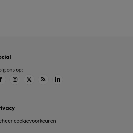
ocial
lg ons op:
rivacy
eheer cookievoorkeuren