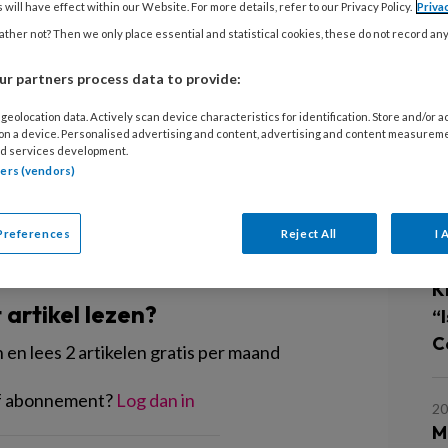
oed kennen, maakt de komst van zusjes
 will have effect within our Website. For more details, refer to our Privacy Policy.
Priva
ere kant vraagt werken in een
ther not? Then we only place essential and statistical cookies, these do not record an
 pedagogisch medewerker. Wel
r partners process data to provide:
epen iets lager scoren in het landelijk
geolocation data. Actively scan device characteristics for identification. Store and/or 
 on a device. Personalised advertising and content, advertising and content measurem
d services development.
tners (vendors)
L
Preferences
Reject All
I 
EGISTREREN
30
Ki
t artikel lezen?
“
Cé
en lees 2 artikelen gratis per maand
of abonnement?
Log dan in
20
M