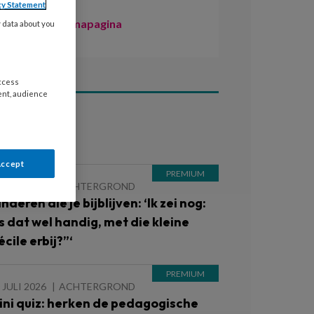
cy Statement
Naar de themapagina
y data about you
access
ent, audience
ees ook
Accept
 JULI 2026
ACHTERGROND
nderen die je bijblijven: ‘Ik zei nog:
Is dat wel handig, met die kleine
cile erbij?”‘
 JULI 2026
ACHTERGROND
ini quiz: herken de pedagogische