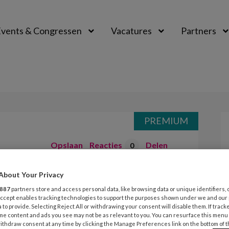
vents & Congressen
Vacatures
Partners
aal
PREMIUM
Opslaan
Reacties
Delen
0
About Your Privacy
verticale groep
887
partners store and access personal data, like browsing data or unique identifiers, 
 Accept enables tracking technologies to support the purposes shown under we and our
 to provide. Selecting Reject All or withdrawing your consent will disable them. If track
erticale groep: je ziet een kind
me content and ads you see may not be as relevant to you. You can resurface this menu
ithdraw consent at any time by clicking the Manage Preferences link on the bottom of 