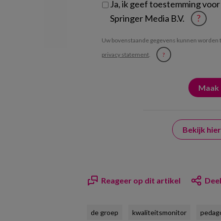
Ja, ik geef toestemming voor
Springer Media B.V.
?
Uw bovenstaande gegevens kunnen worden t
privacy statement
.
?
Bekijk hi
Reageer op dit artikel
Deel
de groep
kwaliteitsmonitor
pedag