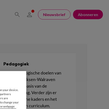
Nieuwsbrief
Abonneren
Pedagogiek
De 4 pedagogische doelen van
Marianne Riksen-Walraven
vormen de basis van de
on your device.
kinderopvang. Verder zijn er
 partners
Pedagogische kaders en het
ers are
 to change your
Pedagogisch curriculum.
the webpage.