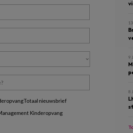
vi
13
B
v
9 
M
p
8 
L
deropvangTotaal nieuwsbrief
s
 Management Kinderopvang
T