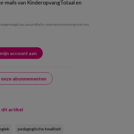
 e-mails van KinderopvangTotaal en
oegevoegd aan uw profiel in overeenstemming met ons
er onze abonnementen
 dit artikel
ogiek
pedagogische kwaliteit