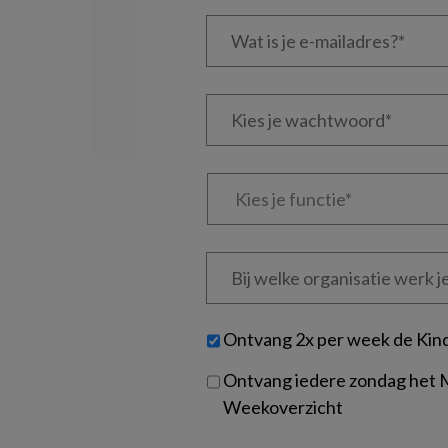
Wat
is
je
e-
Kies
mailadres?
je
*
*
wachtwoord*
*
Kies
je
functie
*
Bij
welke
organisatie
werk
Untitled
Ontvang 2x per week de Kin
je?
Ontvang iedere zondag het
Weekoverzicht