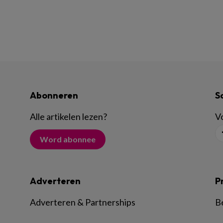
Abonneren
S
Alle artikelen lezen
?
Vo
Word abonnee
Adverteren
P
Adverteren & Partnerships
B