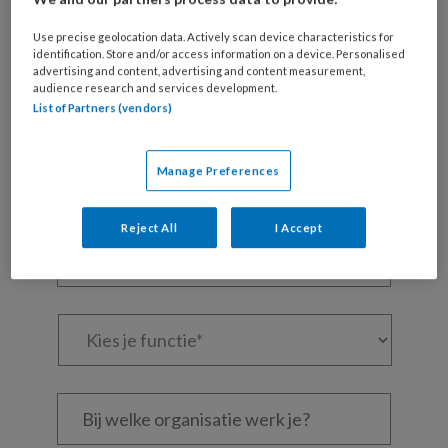
Maak gratis een account aan en lees 2
Use precise geolocation data. Actively scan device characteristics for
artikelen gratis per maand
identification. Store and/or access information on a device. Personalised
advertising and content, advertising and content measurement,
audience research and services development.
Al een account of abonnement?
Log dan in
List of Partners (vendors)
Wat
Manage Preferences
is
je
e-
Reject All
I Accept
Kies
mailadres?
je
*
*
wachtwoord*
*
Kies
je
functie
*
Bij
welke
organisatie