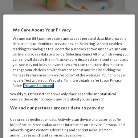
Birute / stock.adobe.com
‘Ik
We Care About Your Privacy
We and our
889
partners store and access personal data, like browsing
data or unique identifiers, on your device. Selecting I Accept enables
tracking technologies to support the purposes shown under we and our
REGISTREREN
partners process data to provide. Selecting Reject All or withdrawing your
consent will disable them. If trackers are disabled, some content and ads
you see may not be as relevant to you. You can resurface this menu to
Wil je dit artikel lezen?
change your choices or withdraw consent at any time by clicking the
Manage Preferences link on the bottom of the webpage. Your choices will
have effect within our Website. For more details, refer to our Privacy
Maak gratis een account aan en lees 2
Policy.
Privacy Statement
artikelen gratis per maand
Would you rather not? Then we only place essential and statistical
cookies, these do not record any data about you as a person
Al een account of abonnement?
Log dan in
We and our partners process data to provide:
Use precise geolocation data. Actively scan device characteristics for
Wat
identification. Store and/or access information on a device. Personalised
advertising and content, advertising and content measurement,
is
audience research and services development.