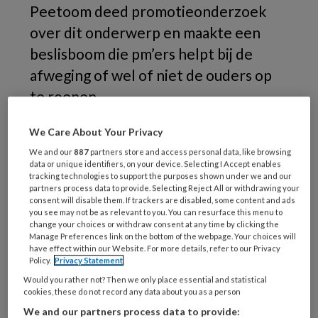
Peetoom deed promotieonderzoek
over dit onderwerp en maakte een
beslisboom die pm’ers helpt bij de
afweging of wel of niet de ouders op
te roepen.
We Care About Your Privacy
Kirsten
We and our
887
partners store and access personal data, like browsing
data or unique identifiers, on your device. Selecting I Accept enables
tracking technologies to support the purposes shown under we and our
partners process data to provide. Selecting Reject All or withdrawing your
consent will disable them. If trackers are disabled, some content and ads
REGISTREREN
you see may not be as relevant to you. You can resurface this menu to
change your choices or withdraw consent at any time by clicking the
Manage Preferences link on the bottom of the webpage. Your choices will
Wil je dit artikel lezen?
have effect within our Website. For more details, refer to our Privacy
Policy.
Privacy Statement
Maak gratis een account aan en lees 2
Would you rather not? Then we only place essential and statistical
artikelen gratis per maand
cookies, these do not record any data about you as a person
We and our partners process data to provide: