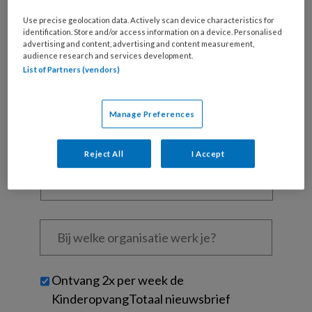
Al een account of abonnement?
Log dan in
Use precise geolocation data. Actively scan device characteristics for
identification. Store and/or access information on a device. Personalised
advertising and content, advertising and content measurement,
Wat
audience research and services development.
is
List of Partners (vendors)
je
e-
Kies
Manage Preferences
mailadres?
je
*
*
wachtwoord*
*
Reject All
I Accept
Kies
je
functie
*
Bij
welke
organisatie
werk
Untitled
Ontvang 2x per week de
je?
KinderopvangTotaal nieuwsbrief