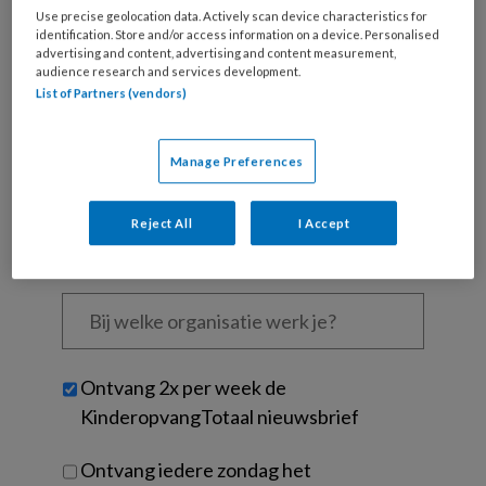
Use precise geolocation data. Actively scan device characteristics for
Wat
identification. Store and/or access information on a device. Personalised
advertising and content, advertising and content measurement,
is
audience research and services development.
je
List of Partners (vendors)
e-
Kies
mailadres?
je
*
*
Manage Preferences
wachtwoord*
*
Kies
Reject All
I Accept
je
functie
*
Bij
welke
organisatie
werk
Untitled
Ontvang 2x per week de
je?
KinderopvangTotaal nieuwsbrief
Ontvang iedere zondag het