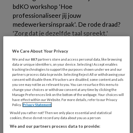
bdKO workshop 'Hoe
professionaliseer jij jouw
medewerkersinspraak'. De rode draad?
'Zorg dat je dezelfde taal spreekt.'
‘Ik
We Care About Your Privacy
We and our
887
partners store and access personal data, like browsing
data or unique identifiers, on your device. Selecting I Accept enables
tracking technologies to support the purposes shown under we and our
REGISTREREN
partners process data to provide. Selecting Reject All or withdrawing your
consent will disable them. If trackers are disabled, some content and ads
you see may not be as relevant to you. You can resurface this menu to
Wil je dit artikel lezen?
change your choices or withdraw consent at any time by clicking the
Manage Preferences link on the bottom of the webpage. Your choices will
have effect within our Website. For more details, refer to our Privacy
Maak gratis een account aan en lees 2
Policy.
Privacy Statement
artikelen gratis per maand
Would you rather not? Then we only place essential and statistical
cookies, these do not record any data about you as a person
Al een account of abonnement?
Log dan in
We and our partners process data to provide: