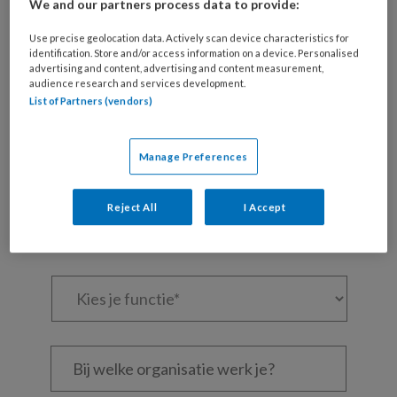
We and our partners process data to provide:
Maak gratis een account aan en lees 2
artikelen gratis per maand
Use precise geolocation data. Actively scan device characteristics for
identification. Store and/or access information on a device. Personalised
advertising and content, advertising and content measurement,
Al een account of abonnement?
Log dan in
audience research and services development.
List of Partners (vendors)
Wat
is
Manage Preferences
je
e-
Kies
Reject All
I Accept
mailadres?
je
*
*
wachtwoord*
*
Kies
je
functie
*
Bij
welke
organisatie