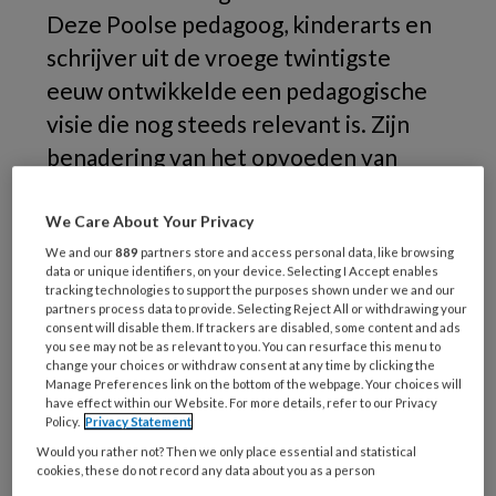
Deze Poolse pedagoog, kinderarts en
schrijver uit de vroege twintigste
eeuw ontwikkelde een pedagogische
visie die nog steeds relevant is. Zijn
benadering van het opvoeden van
kinderen wordt gekenmerkt door
gelijkheid en vrijheid voor
We Care About Your Privacy
zelfexpressie.
We and our
889
partners store and access personal data, like browsing
data or unique identifiers, on your device. Selecting I Accept enables
tracking technologies to support the purposes shown under we and our
partners process data to provide. Selecting Reject All or withdrawing your
consent will disable them. If trackers are disabled, some content and ads
you see may not be as relevant to you. You can resurface this menu to
change your choices or withdraw consent at any time by clicking the
Manage Preferences link on the bottom of the webpage. Your choices will
have effect within our Website. For more details, refer to our Privacy
REGISTREREN
Policy.
Privacy Statement
Would you rather not? Then we only place essential and statistical
Wil je dit artikel lezen?
cookies, these do not record any data about you as a person