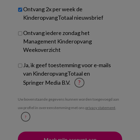
werk
Untitled
Ontvang 2x per week de
je?
KinderopvangTotaal nieuwsbrief
Ontvang iedere zondag het
Management Kinderopvang
Weekoverzicht
Ja, ik geef toestemming voor e-mails
van KinderopvangTotaal en
Springer Media B.V.
?
Uw bovenstaande gegevens kunnen worden toegevoegd aan
uw profiel in overeenstemming met ons
privacy statement
.
?