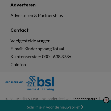
Adverteren
Adverteren & Partnerships
Contact
Veelgestelde vragen
E-mail:
KinderopvangTotaal
Klantenservice:
030 – 638 3736
Colofon
© BSL Media & Learning, onderdeel van
|
Springer Nature
X
|
|
Privacy Statement
Disclaimer
Voorwaarden
Nieuwsbrief
Schrijf je in voor de nieuwsbrief
Abonneren