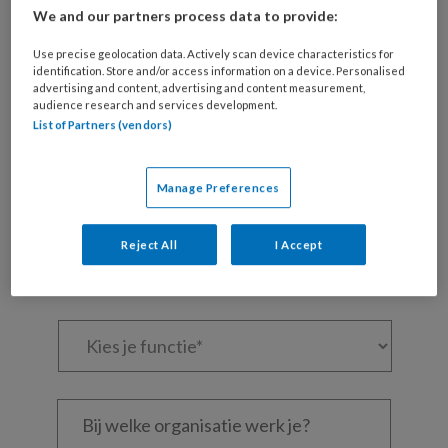
We and our partners process data to provide:
Maak gratis een account aan en lees 2
artikelen gratis per maand
Use precise geolocation data. Actively scan device characteristics for
identification. Store and/or access information on a device. Personalised
advertising and content, advertising and content measurement,
Al een account of abonnement?
Log dan in
audience research and services development.
List of Partners (vendors)
Wat
is
Manage Preferences
je
e-
Kies
Reject All
I Accept
mailadres?
je
*
*
wachtwoord*
*
Kies
je
functie
*
Bij
welke
organisatie