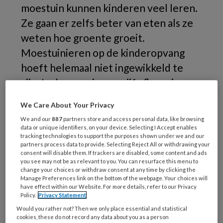
moestuin kunnen kinderen veel leren.
Ze gaan er zelfs beter van eten als ze
weten hoe groente groeit.
Moestuinieren op de kinderopvang
hoeft helemaal niet ingewikkeld te
zijn. In deze serie van vijf afleveringen
geven we praktische tips voor
We Care About Your Privacy
eenvoudig moestuinieren.
We and our
887
partners store and access personal data, like browsing
data or unique identifiers, on your device. Selecting I Accept enables
tracking technologies to support the purposes shown under we and our
Je
partners process data to provide. Selecting Reject All or withdrawing your
consent will disable them. If trackers are disabled, some content and ads
you see may not be as relevant to you. You can resurface this menu to
change your choices or withdraw consent at any time by clicking the
Manage Preferences link on the bottom of the webpage. Your choices will
REGISTREREN
have effect within our Website. For more details, refer to our Privacy
Policy.
Privacy Statement
Would you rather not? Then we only place essential and statistical
Wil je dit artikel lezen?
cookies, these do not record any data about you as a person