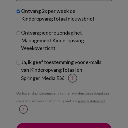
werk
Untitled
Ontvang 2x per week de
je?
KinderopvangTotaal nieuwsbrief
Ontvang iedere zondag het
Management Kinderopvang
Weekoverzicht
Ja, ik geef toestemming voor e-mails
van KinderopvangTotaal en
Springer Media B.V.
?
Uw bovenstaande gegevens kunnen worden toegevoegd aan
uw profiel in overeenstemming met ons
privacy statement
.
?