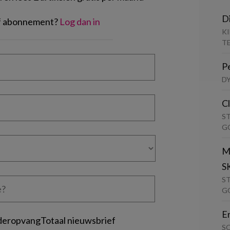
D
of abonnement?
Log dan in
K
T
P
D
C
S
G
M
S
S
G
E
deropvangTotaal nieuwsbrief
S