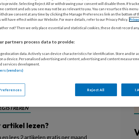
 to provide. Selecting Reject All or withdrawing your consent will disable them. If track
me content and ads you see may not be as relevant to you. You can resurface this menu
ithdraw consent at any time by clicking the Manage Preferences link on the bottom of 
 will have effect within our Website. For more details, refer to our Privacy Policy.
Priva
ge chauffeur dreigt de ondergang te
ther not? Then we only place essential and statistical cookies, these do not record an
opvangorganisatie De Madelief in
r partners process data to provide:
n met een speciale zorgvraag worden
geolocation data. Actively scan device characteristics for identification. Store and/or 
et niet aan de
 on a device. Personalised advertising and content, advertising and content measurem
n met de handen in het haar.
d services development.
tners (vendors)
Preferences
Reject All
I 
EGISTREREN
t artikel lezen?
V
en lees 2 artikelen gratis per maand