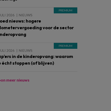
JULI 2026
NIEUWS
oed nieuws: hogere
ilometervergoeding voor de sector
inderopvang
JULI 2026
NIEUWS
zp’ers in de kinderopvang: waarom
e écht stoppen (of blijven)
oon meer nieuws