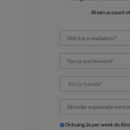
Al een account 
Wat
is
je
e-
Kies
mailadres?
je
*
*
wachtwoord*
*
Kies
je
functie
*
Bij
welke
organisatie
werk
Untitled
Ontvang 2x per week de Kin
je?