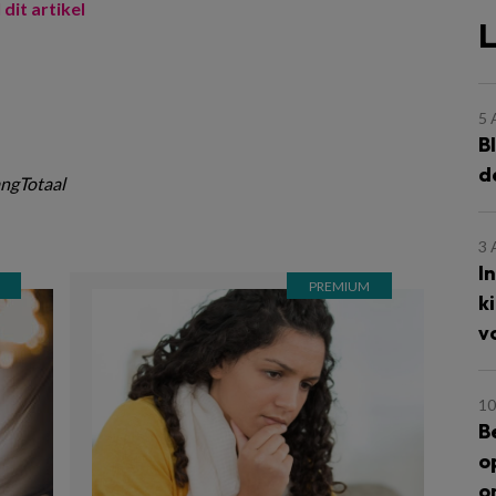
 dit artikel
L
5
B
d
ngTotaal
3
I
k
v
10
B
o
o