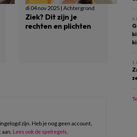
di 04 nov 2025 | Achtergrond
Ziek? Dit zijn je
6 
rechten en plichten
G
k
k
1 
Z
z
T
ngelogd zijn. Heb je nog geen account,
 aan.
Lees ook de spelregels
.