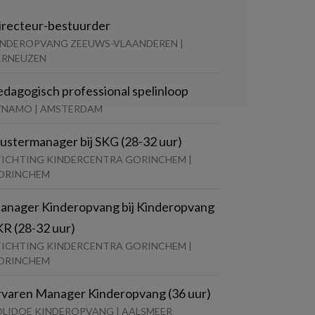
irecteur-bestuurder
INDEROPVANG ZEEUWS-VLAANDEREN |
ERNEUZEN
edagogisch professional spelinloop
YNAMO | AMSTERDAM
lustermanager bij SKG (28-32 uur)
TICHTING KINDERCENTRA GORINCHEM |
ORINCHEM
anager Kinderopvang bij Kinderopvang
KR (28-32 uur)
TICHTING KINDERCENTRA GORINCHEM |
ORINCHEM
rvaren Manager Kinderopvang (36 uur)
OLIDOE KINDEROPVANG | AALSMEER