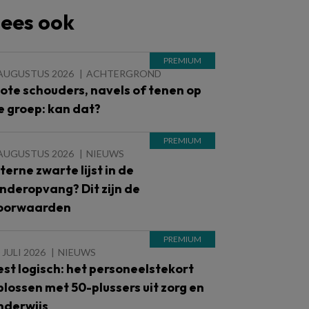
ees ook
 AUGUSTUS 2026
ACHTERGROND
lote schouders, navels of tenen op
e groep: kan dat?
 AUGUSTUS 2026
NIEUWS
nterne zwarte lijst in de
inderopvang? Dit zijn de
oorwaarden
 JULI 2026
NIEUWS
est logisch: het personeelstekort
plossen met 50-plussers uit zorg en
nderwijs