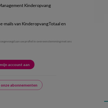
 Management Kinderopvang
 e-mails van KinderopvangTotaal en
oegevoegd aan uw profiel in overeenstemming met ons
er onze abonnementen