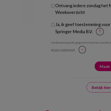
Ontvang iedere zondag het
Weekoverzicht
Ja, ik geef toestemming voor
Springer Media B.V.
?
Uw bovenstaande gegevens kunnen worden t
privacy statement
.
?
Bekijk hi