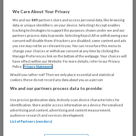
Al een account of abonnement?
Log dan in
We Care About Your Privacy
Wat
We and our
889
partners store and access personal data, like browsing
data or unique identifiers, on your device. Selecting I Accept enables
is
tracking technologies to support the purposes shown under we and our
je
partners process data to provide. Selecting Reject All or withdrawing your
e-
consent will disable them. If trackers are disabled, some content and ads
Kies
you see may not be as relevant to you. You can resurface this menu to
mailadres?
je
change your choices or withdraw consent at any time by clicking the
*
*
Manage Preferences link on the bottom of the webpage. Your choices will
wachtwoord*
*
have effect within our Website. For more details, refer to our Privacy
Policy.
Privacy Statement
Kies
je
Would you rather not? Then we only place essential and statistical
cookies, these do not record any data about you as a person
functie
*
We and our partners process data to provide:
Bij
welke
Use precise geolocation data. Actively scan device characteristics for
identification. Store and/or access information on a device. Personalised
organisatie
advertising and content, advertising and content measurement,
werk
audience research and services development.
Untitled
Ontvang 2x per week de
je?
List of Partners (vendors)
KinderopvangTotaal nieuwsbrief