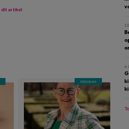
v
 dit artikel
10
B
o
m
o
6 
G
k
k
T