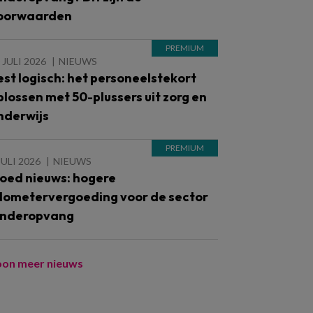
oorwaarden
 JULI 2026
NIEUWS
est logisch: het personeelstekort
plossen met 50-plussers uit zorg en
nderwijs
JULI 2026
NIEUWS
oed nieuws: hogere
ilometervergoeding voor de sector
inderopvang
oon meer nieuws