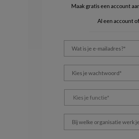
Maak gratis een account aan 
Al een account 
Wat
is
je
e-
Kies
mailadres?
je
*
*
wachtwoord*
*
Kies
je
functie
*
Bij
welke
organisatie
werk
Untitled