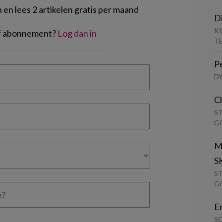
en lees 2 artikelen gratis per maand
D
K
of abonnement?
Log dan in
T
P
D
C
S
G
M
S
S
G
E
S