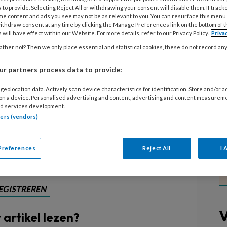
 to provide. Selecting Reject All or withdrawing your consent will disable them. If track
me content and ads you see may not be as relevant to you. You can resurface this menu
 den Ende in Warnsveld werken ze
ithdraw consent at any time by clicking the Manage Preferences link on the bottom of 
 will have effect within our Website. For more details, refer to our Privacy Policy.
Priva
en visie die is gebaseerd op de ‘Seven
ther not? Then we only place essential and statistical cookies, these do not record an
e vertaalt die visie en creëert een
l jaar tot volwassenen volgens
r partners process data to provide:
eeft,’ vertelt directeur Jettie van
geolocation data. Actively scan device characteristics for identification. Store and/or 
 on a device. Personalised advertising and content, advertising and content measurem
d services development.
tners (vendors)
Preferences
Reject All
I 
EGISTREREN
V
t artikel lezen?