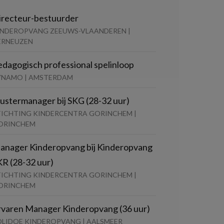
irecteur-bestuurder
INDEROPVANG ZEEUWS-VLAANDEREN |
ERNEUZEN
edagogisch professional spelinloop
YNAMO | AMSTERDAM
lustermanager bij SKG (28-32 uur)
TICHTING KINDERCENTRA GORINCHEM |
ORINCHEM
anager Kinderopvang bij Kinderopvang
KR (28-32 uur)
TICHTING KINDERCENTRA GORINCHEM |
ORINCHEM
rvaren Manager Kinderopvang (36 uur)
OLIDOE KINDEROPVANG | AALSMEER