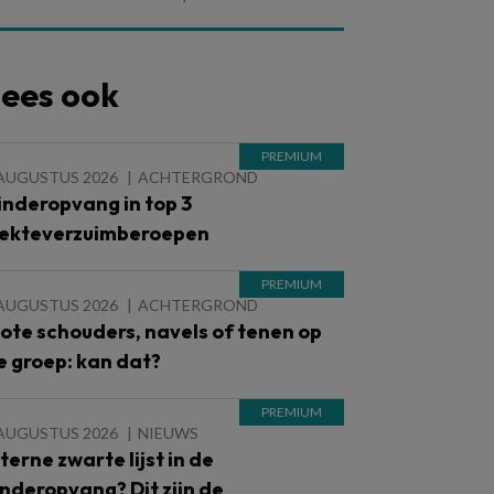
ees ook
 AUGUSTUS 2026
ACHTERGROND
inderopvang in top 3
iekteverzuimberoepen
 AUGUSTUS 2026
ACHTERGROND
lote schouders, navels of tenen op
e groep: kan dat?
 AUGUSTUS 2026
NIEUWS
nterne zwarte lijst in de
inderopvang? Dit zijn de