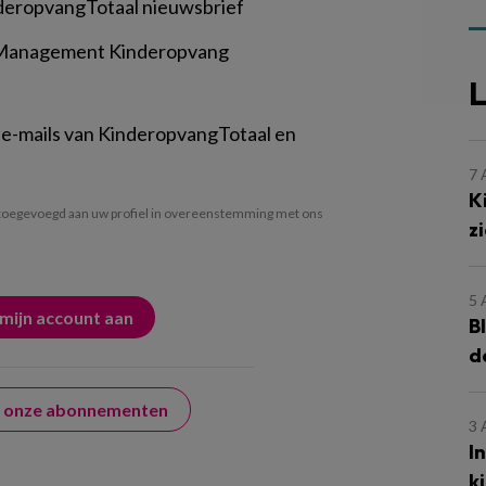
deropvangTotaal nieuwsbrief
 Management Kinderopvang
L
 e-mails van KinderopvangTotaal en
7
K
oegevoegd aan uw profiel in overeenstemming met ons
z
5
B
d
er onze abonnementen
3
I
k