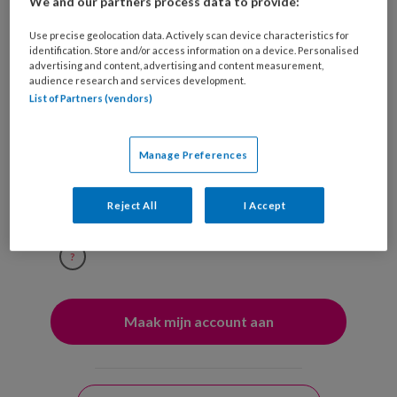
We and our partners process data to provide:
Ontvang iedere zondag het
Use precise geolocation data. Actively scan device characteristics for
Management Kinderopvang
identification. Store and/or access information on a device. Personalised
Weekoverzicht
advertising and content, advertising and content measurement,
audience research and services development.
List of Partners (vendors)
Ja, ik geef toestemming voor e-mails
van KinderopvangTotaal en
Manage Preferences
Springer Media B.V.
?
Reject All
I Accept
Uw bovenstaande gegevens kunnen worden toegevoegd aan
uw profiel in overeenstemming met ons
privacy statement
.
?