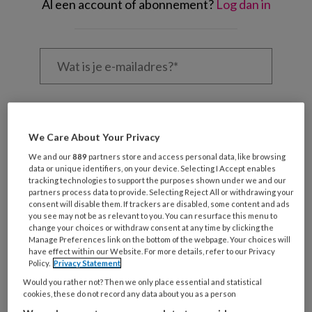
Al een account of abonnement?
Log dan in
Wat
is
je
e-
Kies
mailadres?
je
*
*
wachtwoord*
*
We Care About Your Privacy
Kies
We and our
889
partners store and access personal data, like browsing
data or unique identifiers, on your device. Selecting I Accept enables
je
tracking technologies to support the purposes shown under we and our
functie
*
partners process data to provide. Selecting Reject All or withdrawing your
consent will disable them. If trackers are disabled, some content and ads
Bij
you see may not be as relevant to you. You can resurface this menu to
welke
change your choices or withdraw consent at any time by clicking the
Manage Preferences link on the bottom of the webpage. Your choices will
organisatie
have effect within our Website. For more details, refer to our Privacy
werk
Policy.
Privacy Statement
Untitled
Ontvang 2x per week de
je?
Would you rather not? Then we only place essential and statistical
KinderopvangTotaal nieuwsbrief
cookies, these do not record any data about you as a person