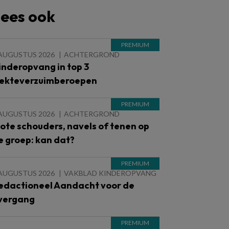
ees ook
 AUGUSTUS 2026
ACHTERGROND
inderopvang in top 3
iekteverzuimberoepen
 AUGUSTUS 2026
ACHTERGROND
lote schouders, navels of tenen op
e groep: kan dat?
 AUGUSTUS 2026
VAKBLAD KINDEROPVANG
edactioneel Aandacht voor de
vergang