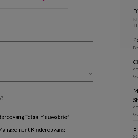
D
K
T
P
D
C
S
G
M
S
S
G
deropvangTotaal nieuwsbrief
E
 Management Kinderopvang
S