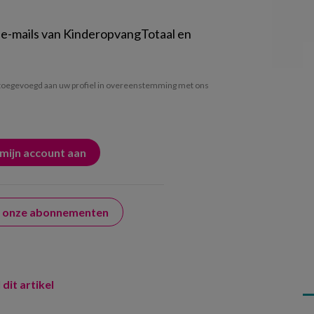
 e-mails van KinderopvangTotaal en
oegevoegd aan uw profiel in overeenstemming met ons
er onze abonnementen
 dit artikel