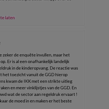
te laten
2
e zeker de enquête invullen, maar het
p. Er is al een onafhankelijk landelijk
ldruk in de kinderopvang. De reactie was
at het toezicht vanuit de GGD hierop
ns kwam de IKK met een strikte uitleg
praken en meer vinklijstjes van de GGD. En
uwd wat de sector aan regeldruk ervaart !
kaar de moed in en maken er het beste