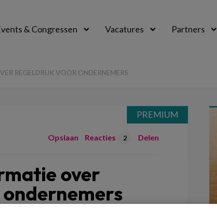
vents & Congressen
Vacatures
Partners
aal
OVER REGELDRUK VOOR ONDERNEMERS
PREMIUM
Opslaan
Reacties
Delen
2
rmatie over
r ondernemers