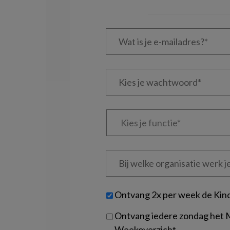
Wat
is
je
e-
Kies
mailadres?
je
*
*
wachtwoord*
*
Kies
je
functie
*
Bij
welke
organisatie
werk
Untitled
Ontvang 2x per week de Kin
je?
Ontvang iedere zondag het
Weekoverzicht