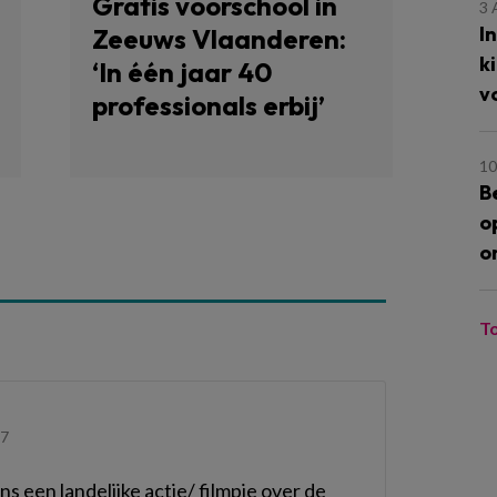
Gratis voorschool in
3
I
Zeeuws Vlaanderen:
k
‘In één jaar 40
v
professionals erbij’
10
B
o
o
T
37
 een landelijke actie/ filmpje over de