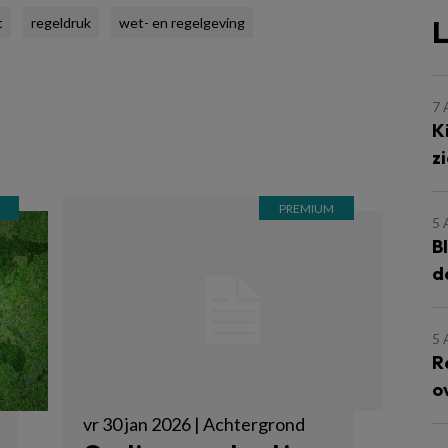
L
t
regeldruk
wet- en regelgeving
7
K
z
5
B
d
5
R
o
vr 30 jan 2026 | Achtergrond