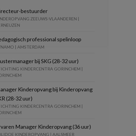
irecteur-bestuurder
INDEROPVANG ZEEUWS-VLAANDEREN |
ERNEUZEN
edagogisch professional spelinloop
YNAMO | AMSTERDAM
lustermanager bij SKG (28-32 uur)
TICHTING KINDERCENTRA GORINCHEM |
ORINCHEM
anager Kinderopvang bij Kinderopvang
KR (28-32 uur)
TICHTING KINDERCENTRA GORINCHEM |
ORINCHEM
rvaren Manager Kinderopvang (36 uur)
OLIDOE KINDEROPVANG | AALSMEER