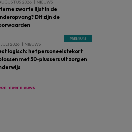
 AUGUSTUS 2026
NIEUWS
nterne zwarte lijst in de
inderopvang? Dit zijn de
oorwaarden
 JULI 2026
NIEUWS
est logisch: het personeelstekort
plossen met 50-plussers uit zorg en
nderwijs
oon meer nieuws