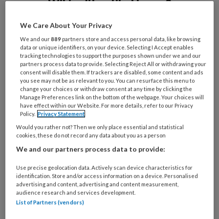
Wil je dit artikel lezen?
Maak gratis een account aan en lees 2
We Care About Your Privacy
artikelen gratis per maand
We and our
889
partners store and access personal data, like browsing
data or unique identifiers, on your device. Selecting I Accept enables
tracking technologies to support the purposes shown under we and our
Al een account of abonnement?
Log dan in
partners process data to provide. Selecting Reject All or withdrawing your
consent will disable them. If trackers are disabled, some content and ads
you see may not be as relevant to you. You can resurface this menu to
Wat
change your choices or withdraw consent at any time by clicking the
Manage Preferences link on the bottom of the webpage. Your choices will
is
have effect within our Website. For more details, refer to our Privacy
je
Policy.
Privacy Statement
e-
Kies
Would you rather not? Then we only place essential and statistical
mailadres?
cookies, these do not record any data about you as a person
je
*
*
wachtwoord*
*
We and our partners process data to provide:
Kies
Use precise geolocation data. Actively scan device characteristics for
je
identification. Store and/or access information on a device. Personalised
advertising and content, advertising and content measurement,
functie
*
audience research and services development.
List of Partners (vendors)
Bij
welke