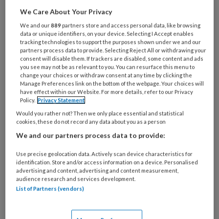
Al een account of abonnement?
Log dan in
We Care About Your Privacy
We and our
889
partners store and access personal data, like browsing
Wat
data or unique identifiers, on your device. Selecting I Accept enables
is
tracking technologies to support the purposes shown under we and our
partners process data to provide. Selecting Reject All or withdrawing your
je
consent will disable them. If trackers are disabled, some content and ads
e-
you see may not be as relevant to you. You can resurface this menu to
Kies
change your choices or withdraw consent at any time by clicking the
mailadres?
je
Manage Preferences link on the bottom of the webpage. Your choices will
*
*
wachtwoord*
*
have effect within our Website. For more details, refer to our Privacy
Policy.
Privacy Statement
Kies
Would you rather not? Then we only place essential and statistical
je
cookies, these do not record any data about you as a person
functie
*
We and our partners process data to provide:
Bij
Use precise geolocation data. Actively scan device characteristics for
welke
identification. Store and/or access information on a device. Personalised
organisatie
advertising and content, advertising and content measurement,
audience research and services development.
werk
Untitled
List of Partners (vendors)
Ontvang 2x per week de
je?
KinderopvangTotaal nieuwsbrief