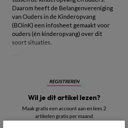
Daarom heeft de Belangenvereniging
van Ouders in de Kinderopvang
(BOinK) een infosheet gemaakt voor
ouders (én kinderopvang) over dit
soort situaties.
Als
REGISTREREN
Wil je dit artikel lezen?
Maak gratis een account aan en lees 2
artikelen gratis per maand