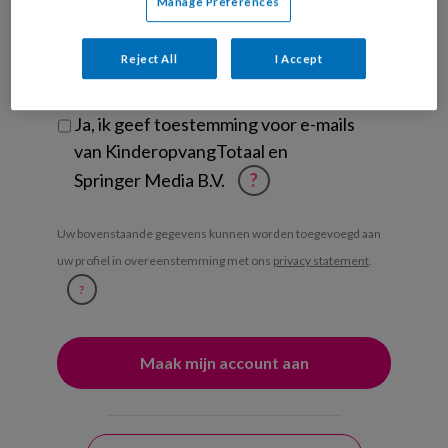
Manage Preferences
Ontvang iedere zondag het
Management Kinderopvang
Reject All
I Accept
Weekoverzicht
Ja, ik geef toestemming voor e-mails
van KinderopvangTotaal en
Springer Media B.V.
?
Uw bovenstaande gegevens kunnen worden toegevoegd aan
uw profiel in overeenstemming met ons
privacy statement
.
?