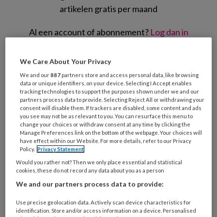
artikelen gratis per maand
Al een account of abonnement?
Log dan in
Wat
We Care About Your Privacy
is
We and our
887
partners store and access personal data, like browsing
je
data or unique identifiers, on your device. Selecting I Accept enables
tracking technologies to support the purposes shown under we and our
e-
Kies
partners process data to provide. Selecting Reject All or withdrawing your
mailadres?
consent will disable them. If trackers are disabled, some content and ads
je
*
*
you see may not be as relevant to you. You can resurface this menu to
wachtwoord*
*
change your choices or withdraw consent at any time by clicking the
Manage Preferences link on the bottom of the webpage. Your choices will
Kies
have effect within our Website. For more details, refer to our Privacy
je
Policy.
Privacy Statement
functie
*
Would you rather not? Then we only place essential and statistical
cookies, these do not record any data about you as a person
Bij
We and our partners process data to provide:
welke
organisatie
Use precise geolocation data. Actively scan device characteristics for
werk
identification. Store and/or access information on a device. Personalised
Untitled