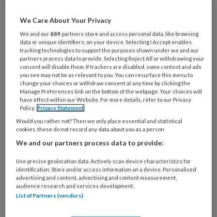
Wat
We Care About Your Privacy
is
We and our
889
partners store and access personal data, like browsing
je
data or unique identifiers, on your device. Selecting I Accept enables
e-
tracking technologies to support the purposes shown under we and our
Kies
partners process data to provide. Selecting Reject All or withdrawing your
mailadres?
je
consent will disable them. If trackers are disabled, some content and ads
*
*
you see may not be as relevant to you. You can resurface this menu to
wachtwoord*
*
change your choices or withdraw consent at any time by clicking the
Manage Preferences link on the bottom of the webpage. Your choices will
Kies
have effect within our Website. For more details, refer to our Privacy
je
Policy.
Privacy Statement
functie
*
Would you rather not? Then we only place essential and statistical
cookies, these do not record any data about you as a person
Bij
We and our partners process data to provide:
welke
organisatie
Use precise geolocation data. Actively scan device characteristics for
werk
identification. Store and/or access information on a device. Personalised
Untitled
Ontvang 2x per week de
je?
advertising and content, advertising and content measurement,
audience research and services development.
KinderopvangTotaal nieuwsbrief
List of Partners (vendors)
Ontvang iedere zondag het