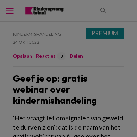
PREMIUM
KINDERMISHANDELING
24 OKT 2022
Opslaan
Reacties
Delen
0
Geef je op: gratis
webinar over
kindermishandeling
‘Het vraagt lef om signalen van geweld
te durven zien’: dat is de naam van het
gratis webinar van Augeo over het