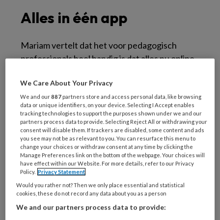
Alles in één app
Mariam vertelt dat het voor pedagogisch
professionals heel handig is dat alles nu online
staat. ‘Als iemand iets wil weten, hoeven ze
We Care About Your Privacy
niet eerst een kast open te trekken en door
een map te bladeren. Ze openen de app, typen
We and our
887
partners store and access personal data, like browsing
data or unique identifiers, on your device. Selecting I Accept enables
bijvoorbeeld “hitte” in en krijgen meteen het
tracking technologies to support the purposes shown under we and our
partners process data to provide. Selecting Reject All or withdrawing your
protocol voor warm weer en buitenspelen.’
consent will disable them. If trackers are disabled, some content and ads
you see may not be as relevant to you. You can resurface this menu to
Dezelfde werkwijze
change your choices or withdraw consent at any time by clicking the
Manage Preferences link on the bottom of the webpage. Your choices will
have effect within our Website. For more details, refer to our Privacy
Policy.
Privacy Statement
Second Home telt vijftien locaties en ruim
Would you rather not? Then we only place essential and statistical
tweehonderd medewerkers. ‘Dankzij die apps
cookies, these do not record any data about you as a person
op het tablet werken we allemaal op dezelfde
We and our partners process data to provide:
manier, heel overzichtelijk allemaal.’