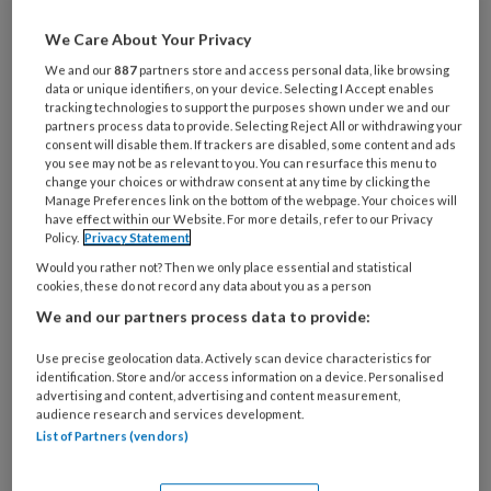
Maak gratis een account aan en lees 2
We Care About Your Privacy
artikelen gratis per maand
We and our
887
partners store and access personal data, like browsing
data or unique identifiers, on your device. Selecting I Accept enables
Al een account of abonnement?
Log dan in
tracking technologies to support the purposes shown under we and our
partners process data to provide. Selecting Reject All or withdrawing your
consent will disable them. If trackers are disabled, some content and ads
you see may not be as relevant to you. You can resurface this menu to
Wat
change your choices or withdraw consent at any time by clicking the
is
Manage Preferences link on the bottom of the webpage. Your choices will
have effect within our Website. For more details, refer to our Privacy
je
Policy.
Privacy Statement
e-
Kies
Would you rather not? Then we only place essential and statistical
mailadres?
je
cookies, these do not record any data about you as a person
*
*
wachtwoord*
*
We and our partners process data to provide:
Kies
Use precise geolocation data. Actively scan device characteristics for
je
identification. Store and/or access information on a device. Personalised
advertising and content, advertising and content measurement,
functie
*
audience research and services development.
Bij
List of Partners (vendors)
welke
organisatie