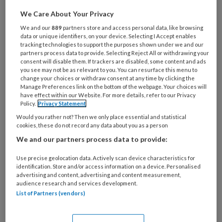
We Care About Your Privacy
Wat
is
We and our
889
partners store and access personal data, like browsing
data or unique identifiers, on your device. Selecting I Accept enables
je
tracking technologies to support the purposes shown under we and our
e-
Kies
partners process data to provide. Selecting Reject All or withdrawing your
mailadres?
consent will disable them. If trackers are disabled, some content and ads
je
you see may not be as relevant to you. You can resurface this menu to
*
*
wachtwoord*
*
change your choices or withdraw consent at any time by clicking the
Manage Preferences link on the bottom of the webpage. Your choices will
Kies
have effect within our Website. For more details, refer to our Privacy
Policy.
Privacy Statement
je
functie
*
Would you rather not? Then we only place essential and statistical
cookies, these do not record any data about you as a person
Bij
We and our partners process data to provide:
welke
organisatie
Use precise geolocation data. Actively scan device characteristics for
werk
identification. Store and/or access information on a device. Personalised
Untitled
advertising and content, advertising and content measurement,
Ontvang 2x per week de
je?
audience research and services development.
KinderopvangTotaal nieuwsbrief
List of Partners (vendors)
Ontvang iedere zondag het