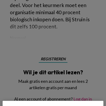
deel. Voor het keurmerk moet een
organisatie minimaal 40 procent
biologisch inkopen doen. Bij Struin is
dit zelfs 100 procent.
Normaal
REGISTREREN
Wil je dit artikel lezen?
Maak gratis een account aan en lees 2
artikelen gratis per maand
Al een account of abonnement?
Log dan in