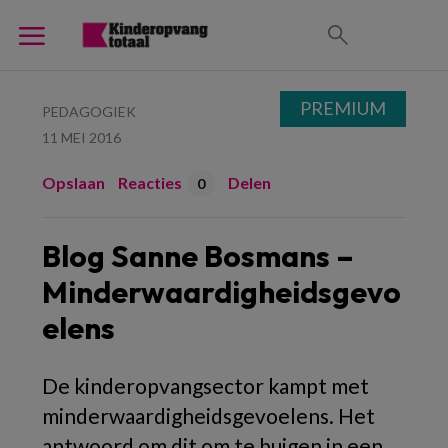
PREMIUM
PEDAGOGIEK
11 MEI 2016
Opslaan
Reacties
Delen
0
Blog Sanne Bosmans –
Minderwaardigheidsgevo
elens
De kinderopvangsector kampt met
minderwaardigheidsgevoelens. Het
antwoord om dit om te buigen in een