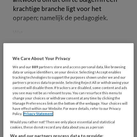
krachtige branche ligt voor het
oprapen; namelijk de pedagogiek.
Wat
We Care About Your Privacy
REGISTREREN
We and our
889
partners store and access personal data, like browsing
data or unique identifiers, on your device. Selecting I Accept enables
Wil je dit artikel lezen?
tracking technologies to support the purposes shown under we and our
partners process data to provide. Selecting Reject All or withdrawing your
Maak gratis een account aan en lees 2
consent will disable them. If trackers are disabled, some content and ads
you see may not be as relevant to you. You can resurface this menu to
artikelen gratis per maand
change your choices or withdraw consent at any time by clicking the
Manage Preferences link on the bottom of the webpage. Your choices will
have effect within our Website. For more details, refer to our Privacy
Al een account of abonnement?
Log dan in
Policy.
Privacy Statement
Would you rather not? Then we only place essential and statistical
cookies, these do not record any data about you as a person
Wat
We and our partners process data to provide: