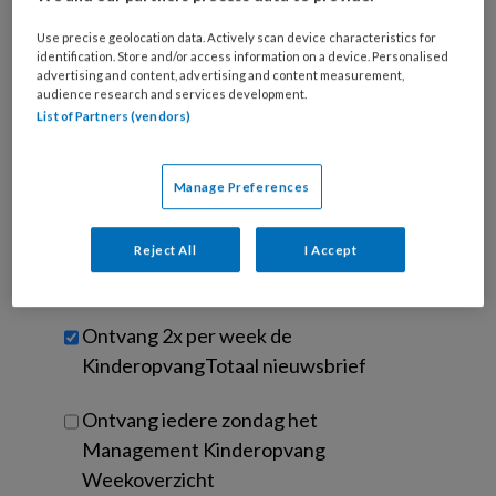
is
je
Use precise geolocation data. Actively scan device characteristics for
e-
identification. Store and/or access information on a device. Personalised
Kies
mailadres?
advertising and content, advertising and content measurement,
je
audience research and services development.
*
*
wachtwoord*
*
List of Partners (vendors)
Kies
je
Manage Preferences
functie
*
Bij
Reject All
I Accept
welke
organisatie
werk
Untitled
Ontvang 2x per week de
je?
KinderopvangTotaal nieuwsbrief
Ontvang iedere zondag het
Management Kinderopvang
Weekoverzicht