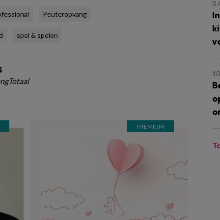
3
I
fessional
Peuteropvang
k
d
spel & spelen
v
s
10
ngTotaal
B
o
o
T