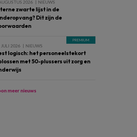
 AUGUSTUS 2026
NIEUWS
nterne zwarte lijst in de
inderopvang? Dit zijn de
oorwaarden
 JULI 2026
NIEUWS
est logisch: het personeelstekort
plossen met 50-plussers uit zorg en
nderwijs
oon meer nieuws