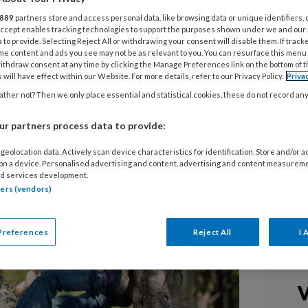
gewoon rondracen op fietsjes: zo goed voor
889
partners store and access personal data, like browsing data or unique identifiers, 
 soms ook op hol? Soms kun je nogal wat
 Accept enables tracking technologies to support the purposes shown under we and our
 je zien. Kian die uit een boom valt of Idris
 to provide. Selecting Reject All or withdrawing your consent will disable them. If track
me content and ads you see may not be as relevant to you. You can resurface this menu
. Voor je het weet roep je: ‘Pas op!’ of: ‘Doe
ithdraw consent at any time by clicking the Manage Preferences link on the bottom of 
 will have effect within our Website. For more details, refer to our Privacy Policy.
Priva
en niet in risicovol spelen. Hoe ga je om met
ther not? Then we only place essential and statistical cookies, these do not record an
avontuur in de weg staat?
r partners process data to provide:
geolocation data. Actively scan device characteristics for identification. Store and/or 
 on a device. Personalised advertising and content, advertising and content measurem
d services development.
tners (vendors)
Preferences
Reject All
I 
V