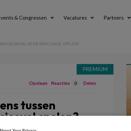
vents & Congressen
Vacatures
Partners
aal
SEN GEVAARLIJK EN RISICOVOL SPELEN?
PREMIUM
Opslaan
Reacties
Delen
0
rens tussen
isicovol spelen?
About Your Privacy