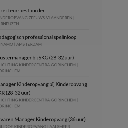
irecteur-bestuurder
INDEROPVANG ZEEUWS-VLAANDEREN |
ERNEUZEN
edagogisch professional spelinloop
YNAMO | AMSTERDAM
lustermanager bij SKG (28-32 uur)
TICHTING KINDERCENTRA GORINCHEM |
ORINCHEM
anager Kinderopvang bij Kinderopvang
KR (28-32 uur)
TICHTING KINDERCENTRA GORINCHEM |
ORINCHEM
rvaren Manager Kinderopvang (36 uur)
OLIDOE KINDEROPVANG | AALSMEER