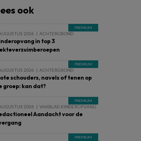
ees ook
 AUGUSTUS 2026
ACHTERGROND
inderopvang in top 3
iekteverzuimberoepen
 AUGUSTUS 2026
ACHTERGROND
lote schouders, navels of tenen op
e groep: kan dat?
 AUGUSTUS 2026
VAKBLAD KINDEROPVANG
edactioneel Aandacht voor de
vergang