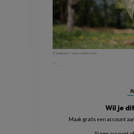
© kaliantye / stock.adobe.com
We
R
Wil je di
Maak gratis een account aan 
Al een account 