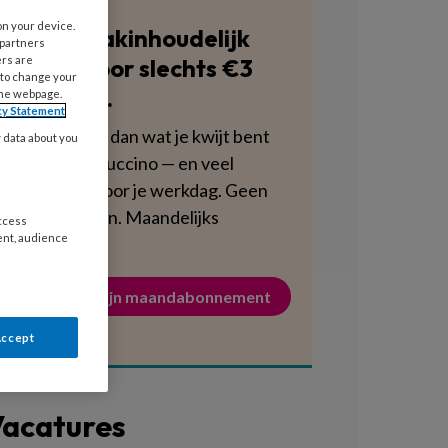
on your device.
Blijf vakinhoudelijk
 partners
scherp voor slechts €3
ers are
 to change your
per week.
the webpage.
cy Statement
Dat is minder dan wat je kwijt bent
y data about you
aan een cappuccino — en veel
voedzamer voor je werkdag. Geen
verplichtingen. Maandelijks
access
ent, audience
opzegbaar.
Activeer mijn maandabonnement
Accept
acatures