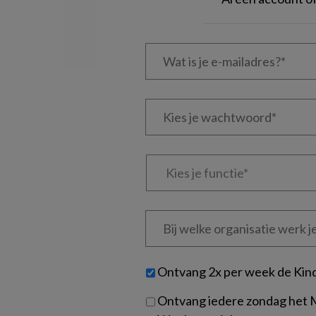
Wat
is
je
e-
Kies
mailadres?
je
*
*
wachtwoord*
*
Kies
je
functie
*
Bij
welke
organisatie
werk
Untitled
Ontvang 2x per week de Kin
je?
Ontvang iedere zondag het