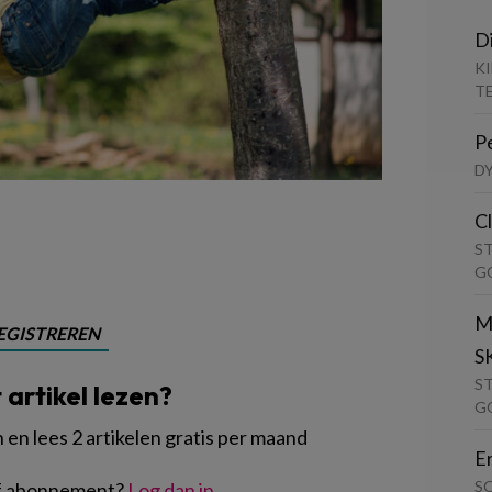
D
K
T
P
D
C
S
G
M
EGISTREREN
S
S
t artikel lezen?
G
en lees 2 artikelen gratis per maand
E
S
of abonnement?
Log dan in