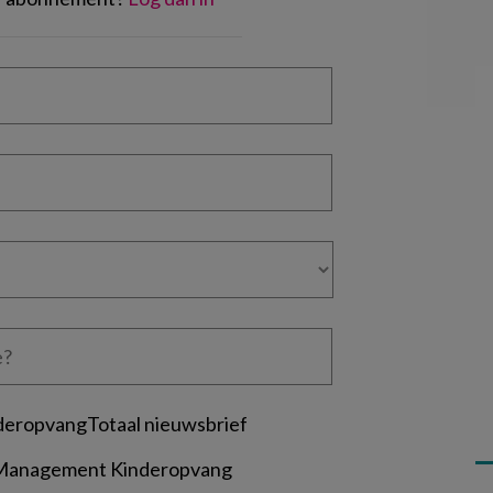
deropvangTotaal nieuwsbrief
 Management Kinderopvang