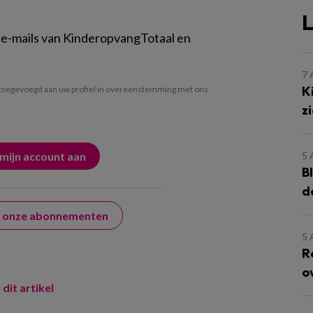
L
 e-mails van KinderopvangTotaal en
7
K
oegevoegd aan uw profiel in overeenstemming met ons
z
5
B
d
er onze abonnementen
5
R
o
 dit artikel