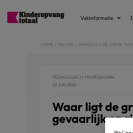
Vakinformatie
E
Kinderopvangtot
HOME
NIEUWS
WAAR LIGT DE GRENS TUS
PEDAGOGISCH PROFESSIONAL
10 JUN 2026
Waar ligt de g
gevaarlijk en r
We Care 