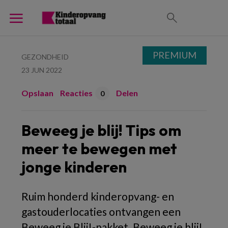
PREMIUM
GEZONDHEID
23 JUN 2022
Opslaan
Reacties
Delen
0
Beweeg je blij! Tips om
meer te bewegen met
jonge kinderen
Ruim honderd kinderopvang- en
gastouderlocaties ontvangen een
Beweeg je Blij!-pakket. Beweeg je blij!