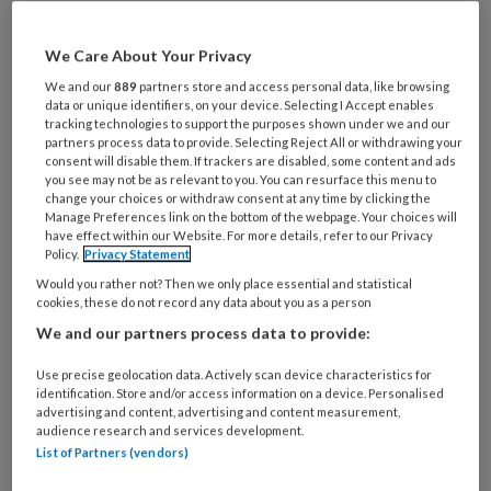
Wil je dit artikel lezen?
Maak gratis een account aan en lees 2
We Care About Your Privacy
artikelen gratis per maand
We and our
889
partners store and access personal data, like browsing
data or unique identifiers, on your device. Selecting I Accept enables
tracking technologies to support the purposes shown under we and our
Al een account of abonnement?
Log dan in
partners process data to provide. Selecting Reject All or withdrawing your
consent will disable them. If trackers are disabled, some content and ads
you see may not be as relevant to you. You can resurface this menu to
change your choices or withdraw consent at any time by clicking the
Wat
Manage Preferences link on the bottom of the webpage. Your choices will
is
have effect within our Website. For more details, refer to our Privacy
je
Policy.
Privacy Statement
e-
Would you rather not? Then we only place essential and statistical
Kies
mailadres?
cookies, these do not record any data about you as a person
je
*
*
We and our partners process data to provide:
wachtwoord*
*
Kies
Use precise geolocation data. Actively scan device characteristics for
identification. Store and/or access information on a device. Personalised
je
advertising and content, advertising and content measurement,
functie
*
audience research and services development.
List of Partners (vendors)
Bij