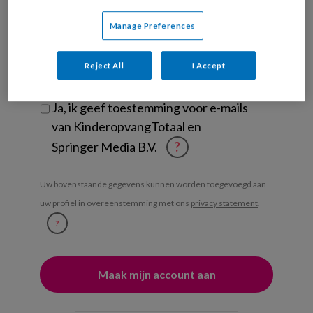
KinderopvangTotaal nieuwsbrief
Manage Preferences
Ontvang iedere zondag het
Management Kinderopvang
Reject All
I Accept
Weekoverzicht
Ja, ik geef toestemming voor e-mails
van KinderopvangTotaal en
Springer Media B.V.
?
Uw bovenstaande gegevens kunnen worden toegevoegd aan
uw profiel in overeenstemming met ons
privacy statement
.
?