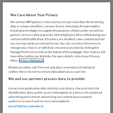
Al een account of abonnement?
Log dan in
We Care About Your Privacy
We and our
887
partners store and access personal data, like browsing
Wat
data or unique identifiers, on your device. Selecting I Accept enables
is
tracking technologies to support the purposes shown under we and our
partners process data to provide. Selecting Reject All or withdrawing your
je
consent will disable them. If trackers are disabled, some content and ads
e-
Kies
you see may not be as relevant to you. You can resurface this menu to
mailadres?
change your choices or withdraw consent at any time by clicking the
je
Manage Preferences link on the bottom of the webpage. Your choices will
*
*
wachtwoord*
*
have effect within our Website. For more details, refer to our Privacy
Policy.
Privacy Statement
Kies
Would you rather not? Then we only place essential and statistical
je
cookies, these do not record any data about you as a person
functie
*
We and our partners process data to provide:
Bij
Use precise geolocation data. Actively scan device characteristics for
welke
identification. Store and/or access information on a device. Personalised
organisatie
advertising and content, advertising and content measurement,
werk
audience research and services development.
Untitled
Ontvang 2x per week de
List of Partners (vendors)
je?