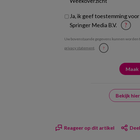
Weekoverzicht
Ja, ik geef toestemming voor
Springer Media B.V.
?
Uw bovenstaande gegevens kunnen worden t
privacy statement
.
?
Bekijk hi
Reageer op dit artikel
Deel