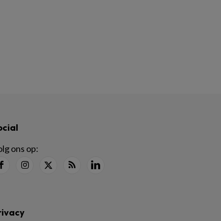
ocial
lg ons op:
rivacy