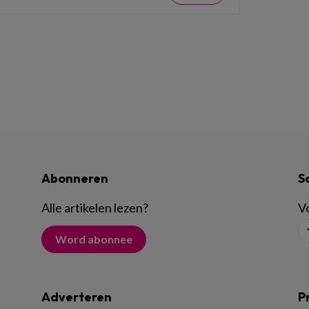
Abonneren
S
Alle artikelen lezen
?
Vo
Word abonnee
Adverteren
P