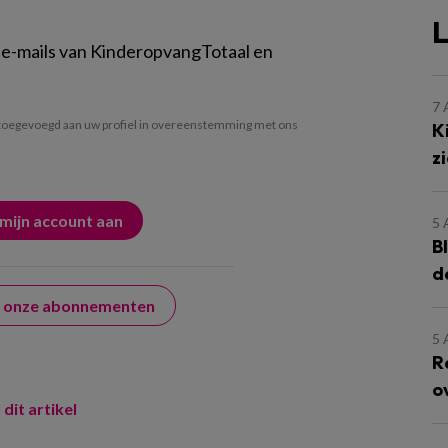
L
 e-mails van KinderopvangTotaal en
7
oegevoegd aan uw profiel in overeenstemming met ons
K
z
5
B
d
er onze abonnementen
5
R
o
 dit artikel