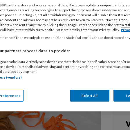
 origineelste cupcakejes? KiKa
889
partners store and access personal data, like browsing data or unique identifiers, 
j) roept bso's, kinderdagverblijven
 Accept enables tracking technologies to support the purposes shown under we and our
 to provide. Selecting Reject All or withdrawing your consent will disable them. If track
amen met de kinderen te bakken
me content and ads you see may not be as relevant to you. You can resurface this menu
ithdraw consent at any time by clicking the Manage Preferences link on the bottom of 
 voor KiKa'-maand in maart. Vraag een
 will have effect within our Website. For more details, refer to our Privacy Policy.
Priva
e mooiste baksels en verkoop deze
ther not? Then we only place essential and statistical cookies, these do not record an
ieke kinderen te ondersteunen.
r partners process data to provide:
geolocation data. Actively scan device characteristics for identification. Store and/or 
 on a device. Personalised advertising and content, advertising and content measurem
d services development.
tners (vendors)
Preferences
Reject All
I 
V