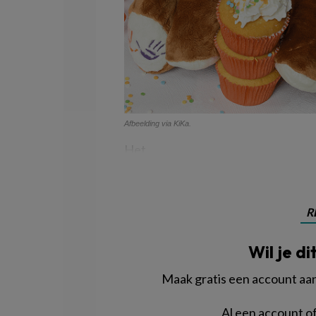
Afbeelding via KiKa.
Het
R
Wil je di
Maak gratis een account aan 
Al een account 