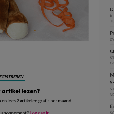
D
K
T
P
D
C
S
G
M
EGISTREREN
S
S
t artikel lezen?
G
en lees 2 artikelen gratis per maand
E
of abonnement?
Log dan in
S