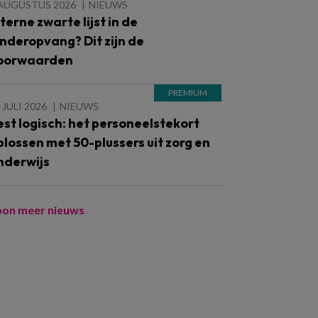
 AUGUSTUS 2026
NIEUWS
nterne zwarte lijst in de
inderopvang? Dit zijn de
oorwaarden
 JULI 2026
NIEUWS
est logisch: het personeelstekort
plossen met 50-plussers uit zorg en
nderwijs
oon meer nieuws