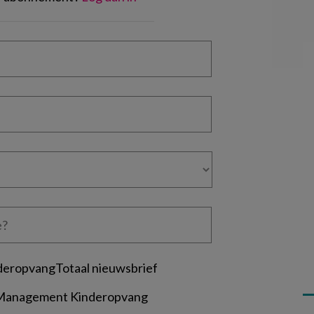
deropvangTotaal nieuwsbrief
 Management Kinderopvang