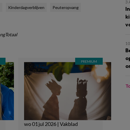
3
Kinderdagverblijven
Peuteropvang
I
k
v
ngTotaal
10
B
o
o
T
wo 01 jul 2026 | Vakblad