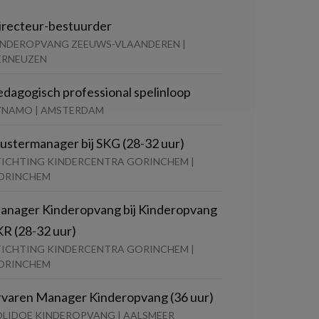
irecteur-bestuurder
INDEROPVANG ZEEUWS-VLAANDEREN |
ERNEUZEN
edagogisch professional spelinloop
YNAMO | AMSTERDAM
lustermanager bij SKG (28-32 uur)
TICHTING KINDERCENTRA GORINCHEM |
ORINCHEM
anager Kinderopvang bij Kinderopvang
KR (28-32 uur)
TICHTING KINDERCENTRA GORINCHEM |
ORINCHEM
rvaren Manager Kinderopvang (36 uur)
OLIDOE KINDEROPVANG | AALSMEER