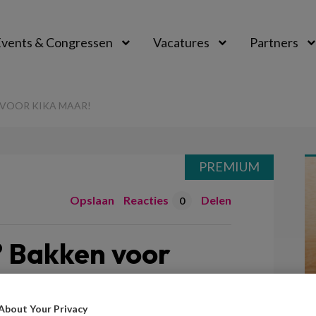
vents & Congressen
Vacatures
Partners
aal
 VOOR KIKA MAAR!
PREMIUM
Opslaan
Reacties
Delen
0
? Bakken voor
About Your Privacy