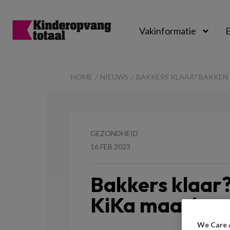
Vakinformatie
E
Kinderopvangtot
HOME
NIEUWS
BAKKERS KLAAR? BAKKEN
GEZONDHEID
16 FEB 2023
Bakkers klaar
KiKa maar!
We Care 