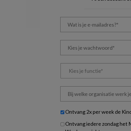
Wat
is
je
e-
Kies
mailadres?
je
*
*
wachtwoord*
*
Kies
je
functie
*
Bij
welke
organisatie
werk
Untitled
Ontvang 2x per week de Kin
je?
Ontvang iedere zondag het