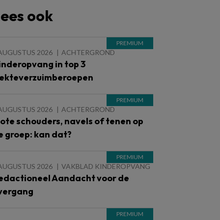
ees ook
 AUGUSTUS 2026
ACHTERGROND
inderopvang in top 3
iekteverzuimberoepen
 AUGUSTUS 2026
ACHTERGROND
lote schouders, navels of tenen op
e groep: kan dat?
 AUGUSTUS 2026
VAKBLAD KINDEROPVANG
edactioneel Aandacht voor de
vergang