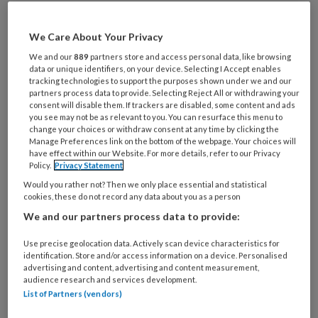
Maak gratis een account aan en lees 2
artikelen gratis per maand
We Care About Your Privacy
We and our
889
partners store and access personal data, like browsing
Al een account of abonnement?
Log dan in
data or unique identifiers, on your device. Selecting I Accept enables
tracking technologies to support the purposes shown under we and our
partners process data to provide. Selecting Reject All or withdrawing your
Wat
consent will disable them. If trackers are disabled, some content and ads
you see may not be as relevant to you. You can resurface this menu to
is
change your choices or withdraw consent at any time by clicking the
je
Manage Preferences link on the bottom of the webpage. Your choices will
e-
have effect within our Website. For more details, refer to our Privacy
Kies
Policy.
Privacy Statement
mailadres?
je
Would you rather not? Then we only place essential and statistical
*
*
wachtwoord*
*
cookies, these do not record any data about you as a person
We and our partners process data to provide:
Kies
je
Use precise geolocation data. Actively scan device characteristics for
functie
*
identification. Store and/or access information on a device. Personalised
advertising and content, advertising and content measurement,
Bij
audience research and services development.
welke
List of Partners (vendors)
organisatie