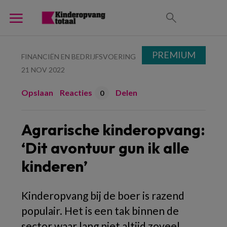
PREMIUM
FINANCIËN EN BEDRIJFSVOERING
21 NOV 2022
Opslaan
Reacties
Delen
0
Agrarische kinderopvang:
‘Dit avontuur gun ik alle
kinderen’
Kinderopvang bij de boer is razend
populair. Het is een tak binnen de
sector waar lang niet altijd zoveel