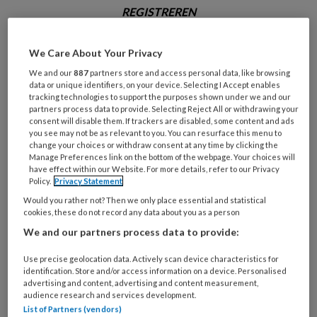
REGISTREREN
Wil je dit artikel lezen?
We Care About Your Privacy
We and our
887
partners store and access personal data, like browsing
Maak gratis een account aan en lees 2
data or unique identifiers, on your device. Selecting I Accept enables
artikelen gratis per maand
tracking technologies to support the purposes shown under we and our
partners process data to provide. Selecting Reject All or withdrawing your
consent will disable them. If trackers are disabled, some content and ads
Al een account of abonnement?
Log dan in
you see may not be as relevant to you. You can resurface this menu to
change your choices or withdraw consent at any time by clicking the
Manage Preferences link on the bottom of the webpage. Your choices will
have effect within our Website. For more details, refer to our Privacy
Wat
Policy.
Privacy Statement
is
Would you rather not? Then we only place essential and statistical
je
cookies, these do not record any data about you as a person
e-
Kies
We and our partners process data to provide:
mailadres?
je
*
*
Use precise geolocation data. Actively scan device characteristics for
wachtwoord*
*
identification. Store and/or access information on a device. Personalised
advertising and content, advertising and content measurement,
Kies
audience research and services development.
je
List of Partners (vendors)